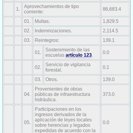
Aprovechamientos de tipo
1.
86,683.4
corriente:
01.
Multas.
1,829.5
02.
Indemnizaciones.
2,114.5
03.
Reintegros:
139.1
Sostenimiento de las
01.
0.0
escuelas
artículo 123
.
Servicio de vigilancia
02.
0.1
forestal.
03.
Otros.
139.0
Provenientes de obras
04.
públicas de infraestructura
373.0
hidráulica.
Participaciones en los
ingresos derivados de la
aplicación de leyes locales
05.
0.0
sobre herencias y legados
expedidas de acuerdo con la