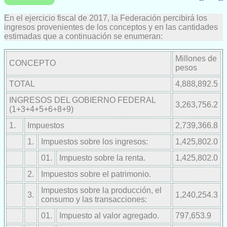
En el ejercicio fiscal de 2017, la Federación percibirá los
ingresos provenientes de los conceptos y en las cantidades
estimadas que a continuación se enumeran:
Millones de
CONCEPTO
pesos
TOTAL
4,888,892.5
INGRESOS DEL GOBIERNO FEDERAL
3,263,756.2
(1+3+4+5+6+8+9)
1.
Impuestos
2,739,366.8
1.
Impuestos sobre los ingresos:
1,425,802.0
01.
Impuesto sobre la renta.
1,425,802.0
2.
Impuestos sobre el patrimonio.
Impuestos sobre la producción, el
3.
1,240,254.3
consumo y las transacciones:
01.
Impuesto al valor agregado.
797,653.9