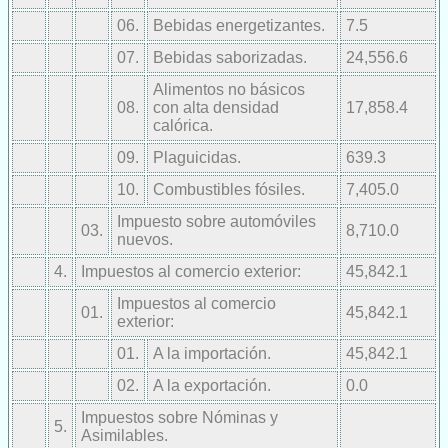
06.
Bebidas energetizantes.
7.5
07.
Bebidas saborizadas.
24,556.6
Alimentos no básicos
08.
con alta densidad
17,858.4
calórica.
09.
Plaguicidas.
639.3
10.
Combustibles fósiles.
7,405.0
Impuesto sobre automóviles
03.
8,710.0
nuevos.
4.
Impuestos al comercio exterior:
45,842.1
Impuestos al comercio
01.
45,842.1
exterior:
01.
A la importación.
45,842.1
02.
A la exportación.
0.0
Impuestos sobre Nóminas y
5.
Asimilables.