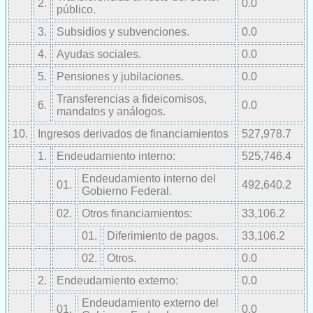
2.
0.0
público.
3.
Subsidios y subvenciones.
0.0
4.
Ayudas sociales.
0.0
5.
Pensiones y jubilaciones.
0.0
Transferencias a fideicomisos,
6.
0.0
mandatos y análogos.
10.
Ingresos derivados de financiamientos
527,978.7
1.
Endeudamiento interno:
525,746.4
Endeudamiento interno del
01.
492,640.2
Gobierno Federal.
02.
Otros financiamientos:
33,106.2
01.
Diferimiento de pagos.
33,106.2
02.
Otros.
0.0
2.
Endeudamiento externo:
0.0
Endeudamiento externo del
01.
0.0