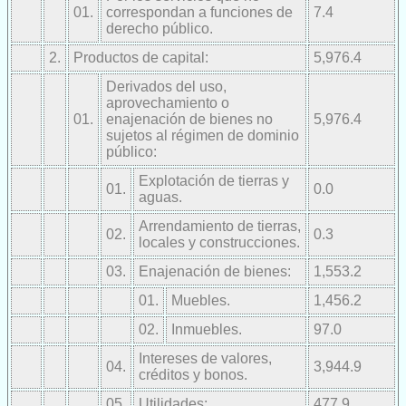
01.
correspondan a funciones de
7.4
derecho público.
2.
Productos de capital:
5,976.4
Derivados del uso,
aprovechamiento o
01.
enajenación de bienes no
5,976.4
sujetos al régimen de dominio
público:
Explotación de tierras y
01.
0.0
aguas.
Arrendamiento de tierras,
02.
0.3
locales y construcciones.
03.
Enajenación de bienes:
1,553.2
01.
Muebles.
1,456.2
02.
Inmuebles.
97.0
Intereses de valores,
04.
3,944.9
créditos y bonos.
05.
Utilidades:
477.9