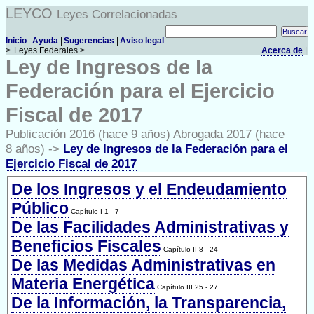
LEYCO
Leyes Correlacionadas
Inicio
Ayuda
|
Sugerencias
|
Aviso legal
>
Leyes Federales >
Acerca de
|
Ley de Ingresos de la
Federación para el Ejercicio
Fiscal de 2017
Publicación 2016 (hace 9 años) Abrogada 2017 (hace
8 años) ->
Ley de Ingresos de la Federación para el
Ejercicio Fiscal de 2017
De los Ingresos y el Endeudamiento
Público
Capítulo I 1 - 7
De las Facilidades Administrativas y
Beneficios Fiscales
Capítulo II 8 - 24
De las Medidas Administrativas en
Materia Energética
Capítulo III 25 - 27
De la Información, la Transparencia,