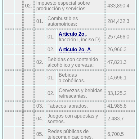
Impuesto especial sobre
02.
433,890.4
producción y servicios:
Combustibles
01.
284,432.3
automotrices:
Artículo 2o.
,
01.
257,466.0
fracción I, inciso D).
02.
Artículo 2o.-A
.
26,966.3
Bebidas con contenido
02.
47,821.3
alcohólico y cerveza:
Bebidas
01.
14,696.1
alcohólicas.
Cervezas y bebidas
02.
33,125.2
refrescantes.
03.
Tabacos labrados.
41,985.8
Juegos con apuestas y
04.
2,483.7
sorteos.
Redes públicas de
05.
6,700.5
telecomunicaciones.