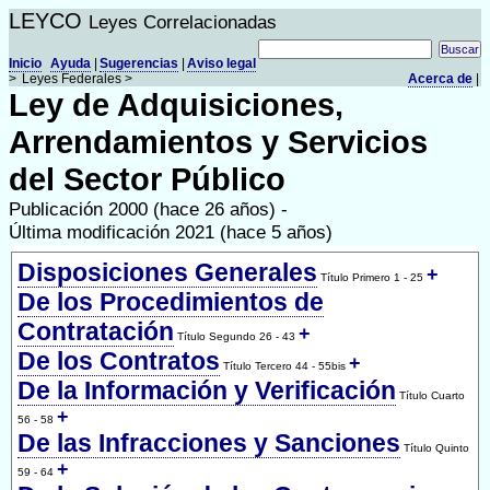
LEYCO
Leyes Correlacionadas
Inicio
Ayuda
|
Sugerencias
|
Aviso legal
>
Leyes Federales >
Acerca de
|
Ley de Adquisiciones,
Arrendamientos y Servicios
del Sector Público
Publicación 2000 (hace 26 años) -
Última modificación 2021 (hace 5 años)
Disposiciones Generales
+
Título Primero 1 - 25
De los Procedimientos de
Contratación
+
Título Segundo 26 - 43
De los Contratos
+
Título Tercero 44 - 55bis
De la Información y Verificación
Título Cuarto
+
56 - 58
De las Infracciones y Sanciones
Título Quinto
+
59 - 64