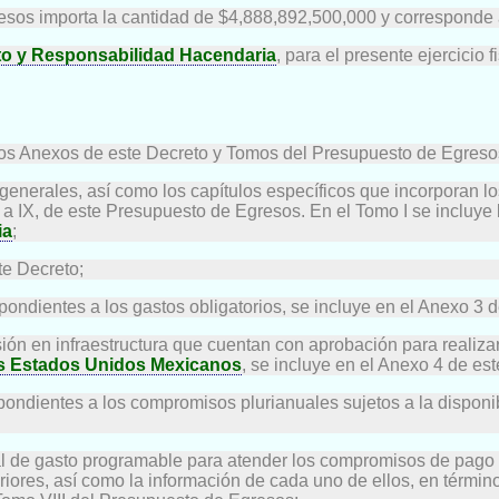
resos importa la cantidad de $4,888,892,500,000 y corresponde a
to y Responsabilidad Hacendaria
, para el presente ejercicio
n los Anexos de este Decreto y Tomos del Presupuesto de Egresos
enerales, así como los capítulos específicos que incorporan los
I a IX, de este Presupuesto de Egresos. En el Tomo I se incluye
ia
;
ste Decreto;
spondientes a los gastos obligatorios, se incluye en el Anexo 3 
rsión en infraestructura que cuentan con aprobación para realiz
los Estados Unidos Mexicanos
, se incluye en el Anexo 4 de est
spondientes a los compromisos plurianuales sujetos a la dispon
al de gasto programable para atender los compromisos de pago 
eriores, así como la información de cada uno de ellos, en términ