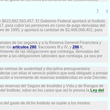
↑
↓
e $622,682,563,457. El Gobierno Federal aportará al Instituto
7, para cubrir las pensiones en curso de pago derivadas del
bre de 1995, y aportará la cantidad de $2,468,008,402, para
uariales de los seguros y a la Reserva General Financiera y
eren los
artículos 280
, fracciones III y IV, y
286
K,
plimiento de las obligaciones que contraiga, derivadas del
rente a las obligaciones laborales que contraiga, ya sea por
las normas de austeridad y disciplina presupuestaria
ectar con ellas el servicio público que está obligado a prestar
ución o incremento de reservas establecidas en este Decreto.
las reservas del Seguro de Invalidez y Vida y de Riesgos de
el Instituto, salvo en los casos que así lo prevea la
Ley del
o del gasto de dicho Instituto se sujete a los montos