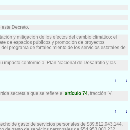
 este Decreto.
ción y mitigación de los efectos del cambio climático; el
scate de espacios públicos y promoción de proyectos
 del programa de fortalecimiento de los servicios estatales de
su impacto conforme al Plan Nacional de Desarrollo y las
↑
↓
tida secreta a que se refiere el
artículo 74
, fracción IV,
↑
↓
 techo de gasto de servicios personales de $89,812,943,144.
ho de gasto de servicios personales de $54,953,000,232.