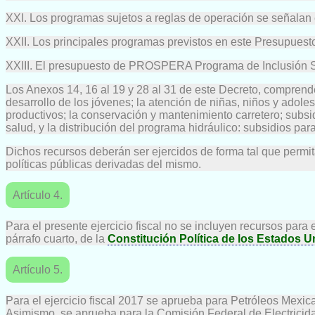
XXI. Los programas sujetos a reglas de operación se señalan 
XXII. Los principales programas previstos en este Presupuest
XXIII. El presupuesto de PROSPERA Programa de Inclusión Soc
Los Anexos 14, 16 al 19 y 28 al 31 de este Decreto, comprenden
desarrollo de los jóvenes; la atención de niñas, niños y adole
productivos; la conservación y mantenimiento carretero; subsid
salud, y la distribución del programa hidráulico: subsidios par
Dichos recursos deberán ser ejercidos de forma tal que permi
políticas públicas derivadas del mismo.
Artículo 4.
Para el presente ejercicio fiscal no se incluyen recursos para
párrafo cuarto, de la
Constitución Política de los Estados 
Artículo 5.
Para el ejercicio fiscal 2017 se aprueba para Petróleos Mexi
Asimismo, se aprueba para la Comisión Federal de Electricid