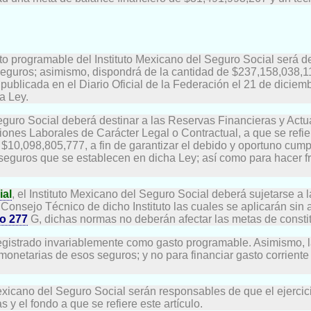
sto programable del Instituto Mexicano del Seguro Social será d
eguros; asimismo, dispondrá de la cantidad de $237,158,038,11
publicada en el Diario Oficial de la Federación el 21 de diciem
a Ley.
 Seguro Social deberá destinar a las Reservas Financieras y Act
iones Laborales de Carácter Legal o Contractual, a que se refi
e $10,098,805,777, a fin de garantizar el debido y oportuno cum
s seguros que se establecen en dicha Ley; así como para hacer f
ial
, el Instituto Mexicano del Seguro Social deberá sujetarse a 
Consejo Técnico de dicho Instituto las cuales se aplicarán sin af
lo 277
G, dichas normas no deberán afectar las metas de constit
 registrado invariablemente como gasto programable. Asimismo, 
netarias de esos seguros; y no para financiar gasto corriente d
Mexicano del Seguro Social serán responsables de que el ejercici
 y el fondo a que se refiere este artículo.