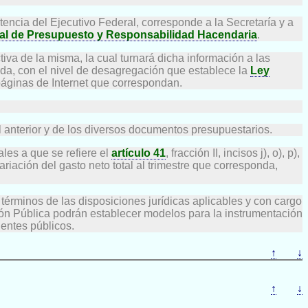
encia del Ejecutivo Federal, corresponde a la Secretaría y a
al de Presupuesto y Responsabilidad Hacendaria
.
va de la misma, la cual turnará dicha información a las
da, con el nivel de desagregación que establece la
Ley
páginas de Internet que correspondan.
l anterior y de los diversos documentos presupuestarios.
les a que se refiere el
artículo 41
, fracción II, incisos j), o), p),
ariación del gasto neto total al trimestre que corresponda,
términos de las disposiciones jurídicas aplicables y con cargo
ción Pública podrán establecer modelos para la instrumentación
 entes públicos.
↑
↓
↑
↓