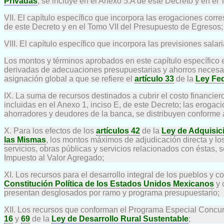
Privadas
, se incluye en el Anexo 5.A de este Decreto y en el
VII. El capítulo específico que incorpora las erogaciones cor
de este Decreto y en el Tomo VII del Presupuesto de Egresos;
VIII. El capítulo específico que incorpora las previsiones sal
Los montos y términos aprobados en este capítulo específico
derivadas de adecuaciones presupuestarias y ahorros necesarios
asignación global a que se refiere el
artículo 33
de la
Ley Fe
IX. La suma de recursos destinados a cubrir el costo financie
incluidas en el Anexo 1, inciso E, de este Decreto; las erog
ahorradores y deudores de la banca, se distribuyen conforme a
X. Para los efectos de los
artículos 42
de la
Ley de Adquisic
las Mismas
, los montos máximos de adjudicación directa y lo
servicios, obras públicas y servicios relacionados con éstas, 
Impuesto al Valor Agregado;
XI. Los recursos para el desarrollo integral de los pueblos y
Constitución Política de los Estados Unidos Mexicanos
y 
presentan desglosados por ramo y programa presupuestario;
XII. Los recursos que conforman el Programa Especial Concurr
16
y
69
de la
Ley de Desarrollo Rural Sustentable
;