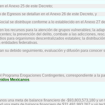
en el Anexo 25 de este Decreto;
o de Egresos se detallan en el Anexo 26 de este Decreto, y
ial se distribuye conforme a lo establecido en el Anexo 27 de
 los recursos para la atención de grupos vulnerables; la adapta
scentes; la prevención del delito, combate a las adicciones, re
ios para organismos descentralizados estatales; la distribución
a entidades federativas.
tan su debido seguimiento, evaluación y difusión para conocer 
 el Programa Erogaciones Contingentes, correspondiente a la par
Unidos Mexicanos
.
canos una meta de balance financiero de -$93,803,573,180 y un
ad una meta de balance financiero de $31,491,993,267 y un tec