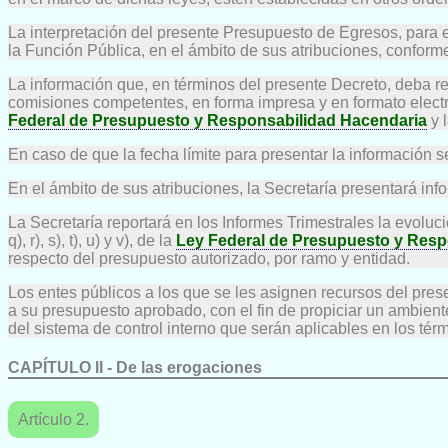
La interpretación del presente Presupuesto de Egresos, para e
la Función Pública, en el ámbito de sus atribuciones, conform
La información que, en términos del presente Decreto, deba re
comisiones competentes, en forma impresa y en formato electr
Federal de Presupuesto y Responsabilidad Hacendaria
y 
En caso de que la fecha límite para presentar la información se
En el ámbito de sus atribuciones, la Secretaría presentará inf
La Secretaría reportará en los Informes Trimestrales la evoluc
q), r), s), t), u) y v), de la
Ley Federal de Presupuesto y Resp
respecto del presupuesto autorizado, por ramo y entidad.
Los entes públicos a los que se les asignen recursos del pres
a su presupuesto aprobado, con el fin de propiciar un ambient
del sistema de control interno que serán aplicables en los tér
CAPÍTULO II - De las erogaciones
Artículo 2.