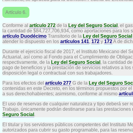
Artículo 6.
Conforme al
artículo 272
de la
Ley del Seguro Social
, el ga
la cantidad de $84,727,706,934, como aportaciones para los s
artículo Duodécimo
Transitorio de la
Ley del Seguro Social
atender lo dispuesto en los
artículos 141
,
172
y
172
A de dich
Durante el ejercicio fiscal de 2017, el Instituto Mexicano del
Actuarial, así como al Fondo para el Cumplimiento de Obligac
respectivamente, de la
Ley del Seguro Social
, la cantidad d
pago de beneficios y la prestación de servicios relativos a lo
disposición legal o contractual con sus trabajadores.
Para los efectos del
artículo 277
G de la
Ley del Seguro Soc
contenidas en este Decreto, en los términos propuestos por el 
a sus derechohabientes; asimismo, conforme al mismo
artícu
El uso de reservas de cualquier naturaleza y tipo deberá ser
Trabajo, únicamente podrán destinarse para las prestaciones mo
Seguro Social
.
El titular y los servidores públicos competentes del Instituto 
autorizados para cubrir su gasto programable, para las reservas