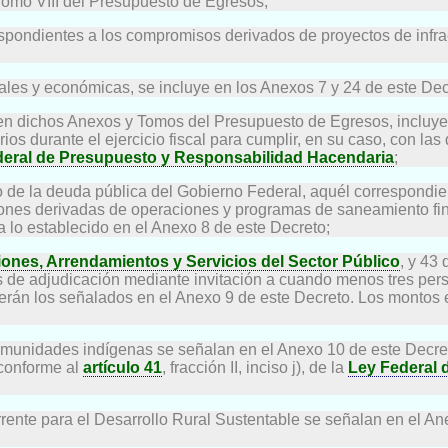
 Tomo VIII del Presupuesto de Egresos;
respondientes a los compromisos derivados de proyectos de infra
ariales y económicas, se incluye en los Anexos 7 y 24 de este De
 en dichos Anexos y Tomos del Presupuesto de Egresos, incluye
 durante el ejercicio fiscal para cumplir, en su caso, con las 
deral de Presupuesto y Responsabilidad Hacendaria
;
ro de la deuda pública del Gobierno Federal, aquél correspondi
aciones derivadas de operaciones y programas de saneamiento f
 lo establecido en el Anexo 8 de este Decreto;
iones, Arrendamientos y Servicios del Sector Público
, y 43 
s de adjudicación mediante invitación a cuando menos tres per
serán los señalados en el Anexo 9 de este Decreto. Los montos e
 comunidades indígenas se señalan en el Anexo 10 de este Decre
conforme al
artículo 41
, fracción II, inciso j), de la
Ley Federal 
ente para el Desarrollo Rural Sustentable se señalan en el Ane