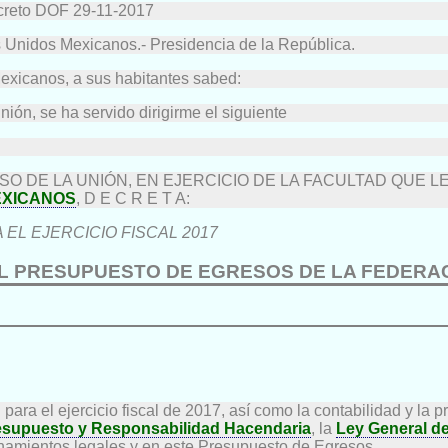
ecreto DOF 29-11-2017
s Unidos Mexicanos.- Presidencia de la República.
icanos, a sus habitantes sabed:
ón, se ha servido dirigirme el siguiente
 DE LA UNIÓN, EN EJERCICIO DE LA FACULTAD QUE LE
EXICANOS
, D E C R E T A:
L EJERCICIO FISCAL 2017
DEL PRESUPUESTO DE EGRESOS DE LA FEDERA
al para el ejercicio fiscal de 2017, así como la contabilidad y la
esupuesto y Responsabilidad Hacendaria
, la
Ley General d
enamientos legales y en este Presupuesto de Egresos.