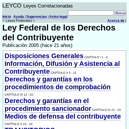
LEYCO
Leyes Correlacionadas
Inicio
Ayuda
|
Sugerencias
|
Aviso legal
>
Leyes Federales >
Acerca de
|
Ley Federal de los Derechos
del Contribuyente
Publicación 2005 (hace 21 años)
Disposiciones Generales
CAPÍTULO I 1 - 4
Información, Difusión y Asistencia al
Contribuyente
CAPÍTULO II 5 - 11
Derechos y garantías en los
procedimientos de comprobación
CAPÍTULO III 12 - 20
Derechos y garantías en el
procedimiento sancionador
CAPÍTULO IV 21 - 22
Medios de defensa del contribuyente
CAPÍTULO V 23 - 24