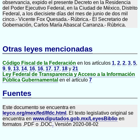
observancia, expido el presente Decreto en la Residencia
del Poder Ejecutivo Federal, en la Ciudad de México, Distrito
Federal, a los diecisiete días del mes de junio de dos mil
cinco.- Vicente Fox Quesada.- Rúbrica.- El Secretario de
Gobernación, Carlos María Abascal Carranza.- Rúbrica.
Otras leyes mencionadas
Código Fiscal de la Federación
en los artículos
1
,
2
,
2
,
3
,
5
,
9
,
9
,
13
,
14
,
16
,
16
,
17
,
17
,
18
y
21
Ley Federal de Transparencia y Acceso a la Información
Pública Gubernamental
en el artículo
7
Fuentes
Este documento se encuentra en
leyco.org/mex/fed/lfdc.html
. El texto legislativo original se
encuentra en
www.diputados.gob.mx/LeyesBiblio
en
formatos .PDF o .DOC
.
Versión 2020-08-02