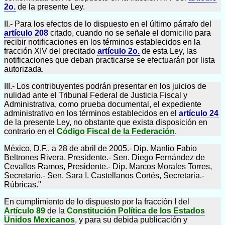
2o.
de la presente Ley.
II.- Para los efectos de lo dispuesto en el último párrafo del
artículo 208
citado, cuando no se señale el domicilio para
recibir notificaciones en los términos establecidos en la
fracción XIV del precitado
artículo 2o.
de esta Ley, las
notificaciones que deban practicarse se efectuarán por lista
autorizada.
III.- Los contribuyentes podrán presentar en los juicios de
nulidad ante el Tribunal Federal de Justicia Fiscal y
Administrativa, como prueba documental, el expediente
administrativo en los términos establecidos en el
artículo 24
de la presente Ley, no obstante que exista disposición en
contrario en el
Código Fiscal de la Federación
.
México, D.F., a 28 de abril de 2005.- Dip. Manlio Fabio
Beltrones Rivera, Presidente.- Sen. Diego Fernández de
Cevallos Ramos, Presidente.- Dip. Marcos Morales Torres,
Secretario.- Sen. Sara I. Castellanos Cortés, Secretaria.-
Rúbricas."
En cumplimiento de lo dispuesto por la fracción I del
Artículo 89
de la
Constitución Política de los Estados
Unidos Mexicanos
, y para su debida publicación y