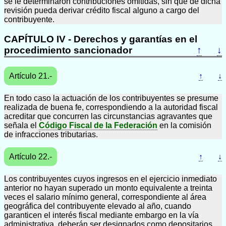
se le determinaron contribuciones omitidas, sin que de dicha
revisión pueda derivar crédito fiscal alguno a cargo del
contribuyente.
CAPÍTULO IV - Derechos y garantías en el
procedimiento sancionador
↑
↓
Artículo 21.-
↑
↓
En todo caso la actuación de los contribuyentes se presume
realizada de buena fe, correspondiendo a la autoridad fiscal
acreditar que concurren las circunstancias agravantes que
señala el
Código Fiscal de la Federación
en la comisión
de infracciones tributarias.
Artículo 22.-
↑
↓
Los contribuyentes cuyos ingresos en el ejercicio inmediato
anterior no hayan superado un monto equivalente a treinta
veces el salario mínimo general, correspondiente al área
geográfica del contribuyente elevado al año, cuando
garanticen el interés fiscal mediante embargo en la vía
administrativa, deberán ser designados como depositarios