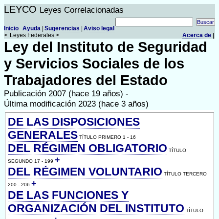
LEYCO
Leyes Correlacionadas
Inicio
Ayuda
|
Sugerencias
|
Aviso legal
>
Leyes Federales >
Acerca de
|
Ley del Instituto de Seguridad
y Servicios Sociales de los
Trabajadores del Estado
Publicación 2007 (hace 19 años) -
Última modificación 2023 (hace 3 años)
DE LAS DISPOSICIONES
GENERALES
TÍTULO PRIMERO 1 - 16
DEL RÉGIMEN OBLIGATORIO
TÍTULO
+
SEGUNDO 17 - 199
DEL RÉGIMEN VOLUNTARIO
TÍTULO TERCERO
+
200 - 206
DE LAS FUNCIONES Y
ORGANIZACIÓN DEL INSTITUTO
TÍTULO