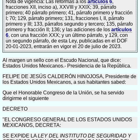
Nota de vigencia: Las reformas a los
artículos 6
,
fracciones XII, inciso a), XXVIII y XXIX; 39, párrafo
primero; 40 párrafo primero; 41, párrafo primero y fracción
I; 70; 129, párrafo primero; 131, fracciones I, II, párrafo
primero y III; 133, párrafos segundo y tercero; 135, párrafo
primero y fracción II; 136; y las adiciones de los
artículos
6
, con una fracción XXX; y un último párrafo, y 129, con
un segundo párrafo, de esta Ley, publicadas en el DOF
20-01-2023, entrarán en vigor el 20 de julio de 2023.
Al margen un sello con el Escudo Nacional, que dice:
Estados Unidos Mexicanos.- Presidencia de la República.
FELIPE DE JESÚS CALDERÓN HINOJOSA, Presidente de
los Estados Unidos Mexicanos, a sus habitantes sabed:
Que el Honorable Congreso de la Unión, se ha servido
dirigirme el siguiente
DECRETO
"EL CONGRESO GENERAL DE LOS ESTADOS UNIDOS
MEXICANOS, DECRETA:
SE EXPIDE LA
LEY DEL INSTITUTO DE SEGURIDAD Y