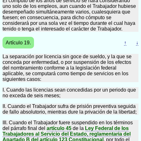
El cómputo de los años de servicio se hará considerando
uno solo de los empleos, aun cuando el Trabajador hubiese
desempeñado simultáneamente varios, cualesquiera que
fuesen; en consecuencia, para dicho cómputo se
considerará por una sola vez el tiempo durante el cual haya
tenido o tenga el interesado el carácter de Trabajador.
Artículo 19.
↑
↓
La separación por licencia sin goce de sueldo, y la que se
conceda por enfermedad, o por suspensión de los efectos
del nombramiento conforme a la legislación federal
aplicable, se computará como tiempo de servicios en los
siguientes casos:
I. Cuando las licencias sean concedidas por un periodo que
no exceda de seis meses;
II. Cuando el Trabajador sufra de prisión preventiva seguida
de fallo absolutorio, mientras dure la privación de la libertad;
III. Cuando el Trabajador fuere suspendido en los términos
del párrafo final del
artículo 45
de la
Ley Federal de los
Trabajadores al Servicio del Estado, reglamentaria del
Apartado B del artículo 123 Constitucional
, por todo el