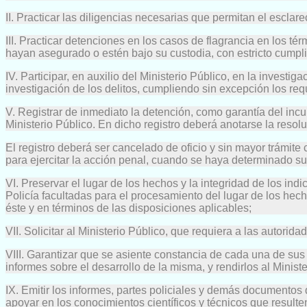
II. Practicar las diligencias necesarias que permitan el escla
III. Practicar detenciones en los casos de flagrancia en los t
hayan asegurado o estén bajo su custodia, con estricto cumpli
IV. Participar, en auxilio del Ministerio Público, en la invest
investigación de los delitos, cumpliendo sin excepción los req
V. Registrar de inmediato la detención, como garantía del incu
Ministerio Público. En dicho registro deberá anotarse la resolu
El registro deberá ser cancelado de oficio y sin mayor trámit
para ejercitar la acción penal, cuando se haya determinado su
VI. Preservar el lugar de los hechos y la integridad de los ind
Policía facultadas para el procesamiento del lugar de los hecho
éste y en términos de las disposiciones aplicables;
VII. Solicitar al Ministerio Público, que requiera a las autori
VIII. Garantizar que se asiente constancia de cada una de sus
informes sobre el desarrollo de la misma, y rendirlos al Ministe
IX. Emitir los informes, partes policiales y demás documentos 
apoyar en los conocimientos científicos y técnicos que resulte