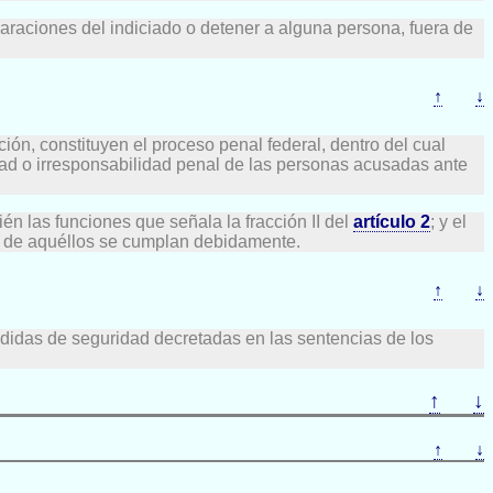
eclaraciones del indiciado o detener a alguna persona, fuera de
↑
↓
ión, constituyen el proceso penal federal, dentro del cual
idad o irresponsabilidad penal de las personas acusadas ante
ién las funciones que señala la fracción II del
artículo 2
; y el
nes de aquéllos se cumplan debidamente.
↑
↓
edidas de seguridad decretadas en las sentencias de los
↑
↓
↑
↓