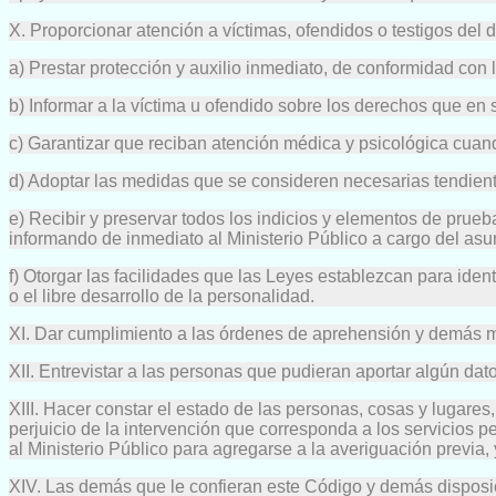
X. Proporcionar atención a víctimas, ofendidos o testigos del de
a) Prestar protección y auxilio inmediato, de conformidad con 
b) Informar a la víctima u ofendido sobre los derechos que en 
c) Garantizar que reciban atención médica y psicológica cuan
d) Adoptar las medidas que se consideren necesarias tendiente
e) Recibir y preservar todos los indicios y elementos de prueb
informando de inmediato al Ministerio Público a cargo del asu
f) Otorgar las facilidades que las Leyes establezcan para identi
o el libre desarrollo de la personalidad.
XI. Dar cumplimiento a las órdenes de aprehensión y demás ma
XII. Entrevistar a las personas que pudieran aportar algún dat
XIII. Hacer constar el estado de las personas, cosas y lugares
perjuicio de la intervención que corresponda a los servicios p
al Ministerio Público para agregarse a la averiguación previa, 
XIV. Las demás que le confieran este Código y demás disposi