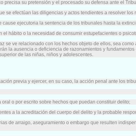
lico precisa su pretensión y el procesado su defensa ante el Tribu
ue se efectúan las diligencias y actos tendientes a resolver los 
ause ejecutoria la sentencia de los tribunales hasta la extinc
en el hábito o la necesidad de consumir estupefacientes o psicot
 se ve relacionado con los hechos objeto de ellos, sea como aut
 suplirán la ausencia o deficiencia de razonamientos y fundamen
superior de las niñas, niños y adolescentes.
ción previa y ejercer, en su caso, la acción penal ante los trib
 oral o por escrito sobre hechos que puedan constituir delito;
centes a la acreditación del cuerpo del delito y la probable resp
autorias de arraigo, aseguramiento o embargo que resulten indisp