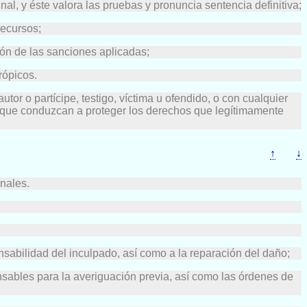
nal, y éste valora las pruebas y pronuncia sentencia definitiva;
recursos;
ión de las sanciones aplicadas;
rópicos.
or o partícipe, testigo, víctima u ofendido, o con cualquier
tos que conduzcan a proteger los derechos que legítimamente
↑
↓
unales.
onsabilidad del inculpado, así como a la reparación del daño;
ensables para la averiguación previa, así como las órdenes de