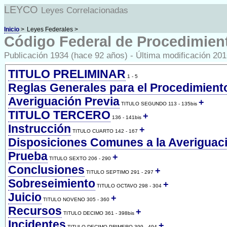
LEYCO
Leyes Correlacionadas
Inicio
>
Leyes Federales >
Código Federal de Procedimien
Publicación 1934 (hace 92 años) - Última modificación 20
TITULO PRELIMINAR
1 - 5
Reglas Generales para el Procedimient
Averiguación Previa
+
TITULO SEGUNDO 113 - 135bis
TITULO TERCERO
+
136 - 141bis
Instrucción
+
TITULO CUARTO 142 - 167
Disposiciones Comunes a la Averiguació
Prueba
+
TITULO SEXTO 206 - 290
Conclusiones
+
TITULO SEPTIMO 291 - 297
Sobreseimiento
+
TITULO OCTAVO 298 - 304
Juicio
+
TITULO NOVENO 305 - 360
Recursos
+
TITULO DECIMO 361 - 398bis
Incidentes
+
TITULO DECIMO PRIMERO 399 - 494