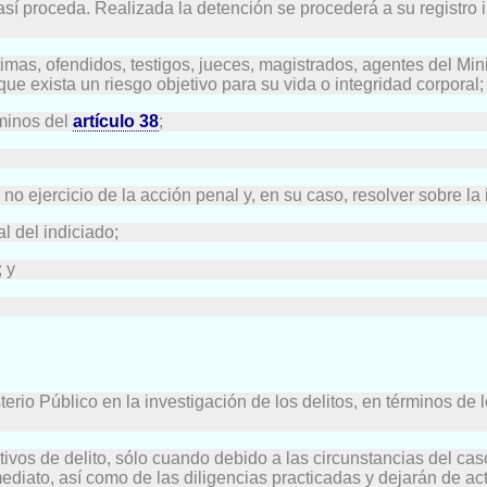
 así proceda. Realizada la detención se procederá a su registro
ctimas, ofendidos, testigos, jueces, magistrados, agentes del Mini
ue exista un riesgo objetivo para su vida o integridad corporal;
rminos del
artículo 38
;
el no ejercicio de la acción penal y, en su caso, resolver sobre 
l del indiciado;
 y
erio Público en la investigación de los delitos, en términos de 
tivos de delito, sólo cuando debido a las circunstancias del ca
mediato, así como de las diligencias practicadas y dejarán de ac