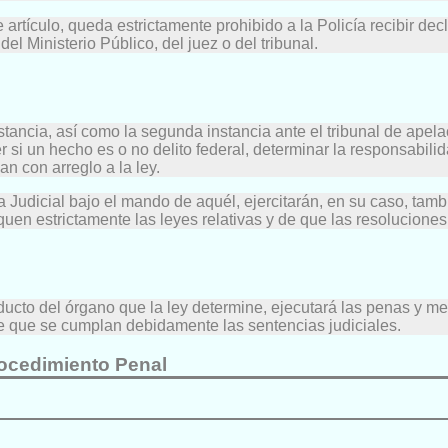
te artículo, queda estrictamente prohibido a la Policía recibir d
el Ministerio Público, del juez o del tribunal.
stancia, así como la segunda instancia ante el tribunal de apelac
r si un hecho es o no delito federal, determinar la responsabil
n con arreglo a la ley.
a Judicial bajo el mando de aquél, ejercitarán, en su caso, tamb
liquen estrictamente las leyes relativas y de que las resolucio
ducto del órgano que la ley determine, ejecutará las penas y m
 de que se cumplan debidamente las sentencias judiciales.
ocedimiento Penal