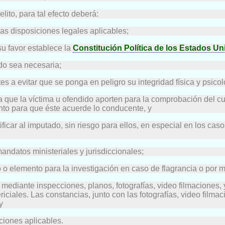
lito, para tal efecto deberá:
las disposiciones legales aplicables;
su favor establece la
Constitución Política de los Estados U
do sea necesaria;
s a evitar que se ponga en peligro su integridad física y psico
a que la víctima u ofendido aporten para la comprobación del cu
nto para que éste acuerde lo conducente, y
ficar al imputado, sin riesgo para ellos, en especial en los caso
ndatos ministeriales y jurisdiccionales;
o o elemento para la investigación en caso de flagrancia o por m
, mediante inspecciones, planos, fotografías, video filmaciones,
ericiales. Las constancias, junto con las fotografías, video fil
y
ciones aplicables.