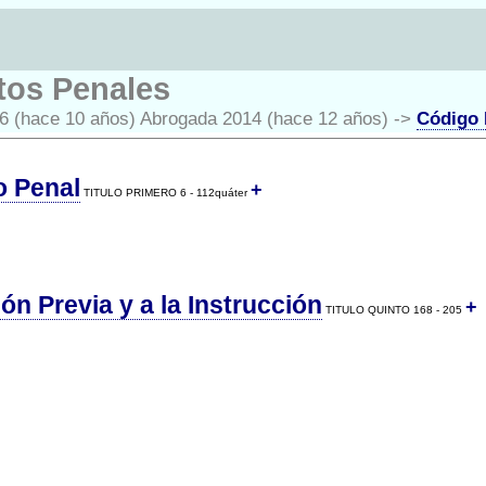
tos Penales
16 (hace 10 años) Abrogada 2014 (hace 12 años) ->
Código 
o Penal
+
TITULO PRIMERO 6 - 112quáter
n Previa y a la Instrucción
+
TITULO QUINTO 168 - 205