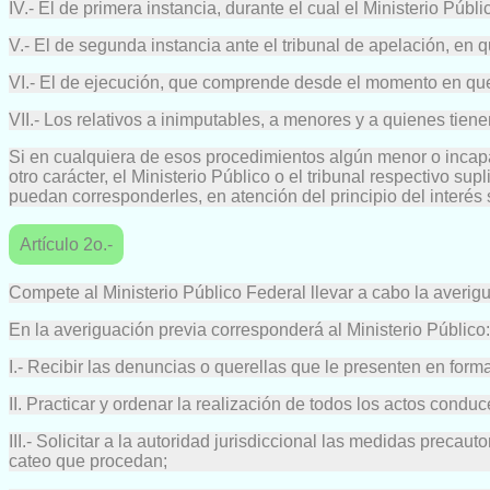
IV.- El de primera instancia, durante el cual el Ministerio Púb
V.- El de segunda instancia ante el tribunal de apelación, en q
VI.- El de ejecución, que comprende desde el momento en que c
VII.- Los relativos a inimputables, a menores y a quienes tien
Si en cualquiera de esos procedimientos algún menor o incapaz
otro carácter, el Ministerio Público o el tribunal respectivo
puedan corresponderles, en atención del principio del interés 
Artículo 2o.-
Compete al Ministerio Público Federal llevar a cabo la averigua
En la averiguación previa corresponderá al Ministerio Público:
I.- Recibir las denuncias o querellas que le presenten en forma
II. Practicar y ordenar la realización de todos los actos condu
III.- Solicitar a la autoridad jurisdiccional las medidas prec
cateo que procedan;