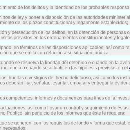
recimiento de los delitos y la identidad de los probables respon
érminos de ley y poner a disposición de las autoridades ministe
miento de los plazos constitucional y legalmente establecidos;
igación y persecución de los delitos, en la detención de persona
uisitos previstos en los ordenamientos constitucionales y legale
lpado, en términos de las disposiciones aplicables, así como re
ción que se emita con relación a su situación jurídica.
e cuando se resuelva la libertad del detenido o cuando en la av
 inocencia o cuando se actualicen las hipótesis previstas en el
icios, huellas o vestigios del hecho delictuoso, así como los ins
s deberán fijar, señalar, levantar, embalar y entregar la evidenc
dades competentes, informes y documentos para fines de la invest
 actuaciones, así como llevar un control y seguimiento de éstas.
rio Público, sin perjuicio de los informes que éste le requiera;
que se generen, con los requisitos de fondo y forma que estable
n necesarios;