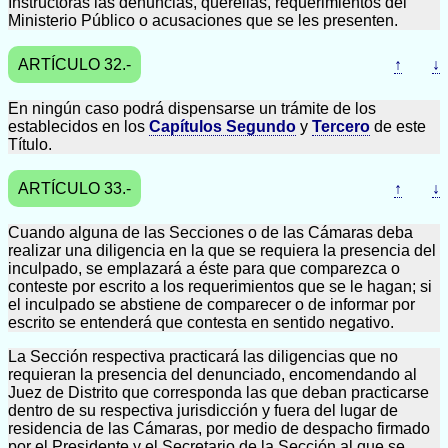
Instructoras las denuncias, querellas, requerimientos del
Ministerio Público o acusaciones que se les presenten.
ARTÍCULO 32.-
↑
↓
En ningún caso podrá dispensarse un trámite de los
establecidos en los
Capítulos Segundo
y
Tercero
de este
Título.
ARTÍCULO 33.-
↑
↓
Cuando alguna de las Secciones o de las Cámaras deba
realizar una diligencia en la que se requiera la presencia del
inculpado, se emplazará a éste para que comparezca o
conteste por escrito a los requerimientos que se le hagan; si
el inculpado se abstiene de comparecer o de informar por
escrito se entenderá que contesta en sentido negativo.
La Sección respectiva practicará las diligencias que no
requieran la presencia del denunciado, encomendando al
Juez de Distrito que corresponda las que deban practicarse
dentro de su respectiva jurisdicción y fuera del lugar de
residencia de las Cámaras, por medio de despacho firmado
por el Presidente y el Secretario de la Sección al que se