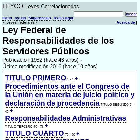
LEYCO
Leyes Correlacionadas
Inicio
Ayuda
|
Sugerencias
|
Aviso legal
>
Leyes Federales >
Acerca de
|
Ley Federal de
Responsabilidades de los
Servidores Públicos
Publicación 1982 (hace 43 años) -
Última modificación 2016 (hace 10 años)
TITULO PRIMERO
+
1 - 4
Procedimientos ante el Congreso de
la Unión en materia de juicio político y
declaración de procedencia
TITULO SEGUNDO 5 -
+
45
Responsabilidades Administrativas
+
TITULO TERCERO 46 - 78
TITULO CUARTO
+
79 - 90