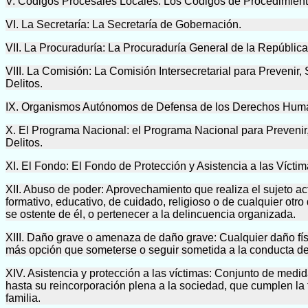
V. Códigos Procesales Locales: Los Códigos de Procedimiento
VI. La Secretaría: La Secretaría de Gobernación.
VII. La Procuraduría: La Procuraduría General de la República
VIII. La Comisión: La Comisión Intersecretarial para Prevenir,
Delitos.
IX. Organismos Autónomos de Defensa de los Derechos Human
X. El Programa Nacional: el Programa Nacional para Prevenir, 
Delitos.
XI. El Fondo: El Fondo de Protección y Asistencia a las Vícti
XII. Abuso de poder: Aprovechamiento que realiza el sujeto acti
formativo, educativo, de cuidado, religioso o de cualquier otr
se ostente de él, o pertenecer a la delincuencia organizada.
XIII. Daño grave o amenaza de daño grave: Cualquier daño físic
más opción que someterse o seguir sometida a la conducta de ex
XIV. Asistencia y protección a las víctimas: Conjunto de medid
hasta su reincorporación plena a la sociedad, que cumplen la 
familia.