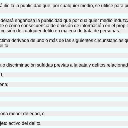
rá ilícita la publicidad que, por cualquier medio, se utilice para 
siderará engañosa la publicidad que por cualquier medio induz
te o como consecuencia de omisión de información en el propio 
comisión de cualquier delito en materia de trata de personas.
víctima derivada de uno o más de las siguientes circunstancias q
elito:
 o discriminación sufridas previas a la trata y delitos relaciona
d;
gena;
rsona menor de edad, o
eto activo del delito.