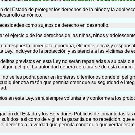
ón del Estado de proteger los derechos de la niñez y la adolesce
desarrollo armónico.
ecesidades como sujetos de derecho en desarrollo.
ar el ejercicio de los derechos de las niñas, niños y adolescent
 dar respuesta inmediata, oportuna, eficiente, eficaz y responsa
a Ley, incluyendo la protección y asistencia a las víctimas de es
delitos previstos en esta Ley no serán repatriadas a su país o e
ra algún peligro. La autoridad deberá cerciorarse de esta condici
, no se les podrá poner en fronteras o territorios donde el pelig
 cualquier otra razón que permita creer que su seguridad e inte
dad.
istos en esta Ley, será siempre voluntaria y conforme a los proto
ación del Estado y los Servidores Públicos de tomar todas las m
ufridos, así como de vigilar la garantía de no repetición, que en
ro, el derecho a la verdad que permita conocer lo que verdaderam