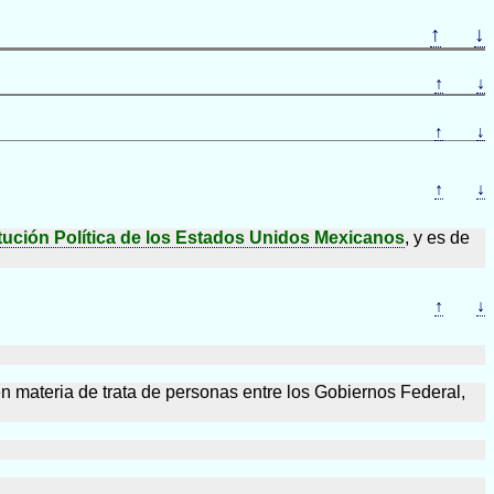
↑
↓
↑
↓
↑
↓
↑
↓
tución Política de los Estados Unidos Mexicanos
, y es de
↑
↓
en materia de trata de personas entre los Gobiernos Federal,