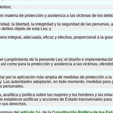
elitos;
n materia de protección y asistencia a las víctimas de los delit
idad, la libertad, la integridad y la seguridad de las personas, 
elitos objeto de esta Ley; y
era integral, adecuada, eficaz y efectiva, proporcional a la gra
ra el cumplimiento de la presente Ley; el diseño e implementaci
así como para la protección y asistencia a las víctimas, ofendid
velar por la aplicación más amplia de medidas de protección a 
 ley. Las autoridades adoptarán, en todo momento, medidas para g
os personales.
, analítica y política sobre las mujeres y los hombres y las rela
 establecer políticas y acciones de Estado transversales para 
de sus derechos.
términos del
artículo 1o.
de la
Constitución Política de los E