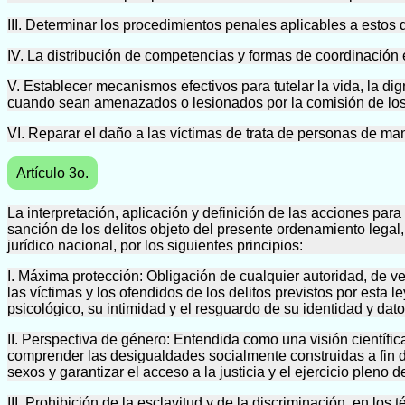
III. Determinar los procedimientos penales aplicables a estos d
IV. La distribución de competencias y formas de coordinación e
V. Establecer mecanismos efectivos para tutelar la vida, la dign
cuando sean amenazados o lesionados por la comisión de los d
VI. Reparar el daño a las víctimas de trata de personas de man
Artículo 3o.
La interpretación, aplicación y definición de las acciones pa
sanción de los delitos objeto del presente ordenamiento legal, 
jurídico nacional, por los siguientes principios:
I. Máxima protección: Obligación de cualquier autoridad, de 
las víctimas y los ofendidos de los delitos previstos por esta
psicológico, su intimidad y el resguardo de su identidad y dat
II. Perspectiva de género: Entendida como una visión científica
comprender las desigualdades socialmente construidas a fin de
sexos y garantizar el acceso a la justicia y el ejercicio pleno 
III. Prohibición de la esclavitud y de la discriminación, en los 