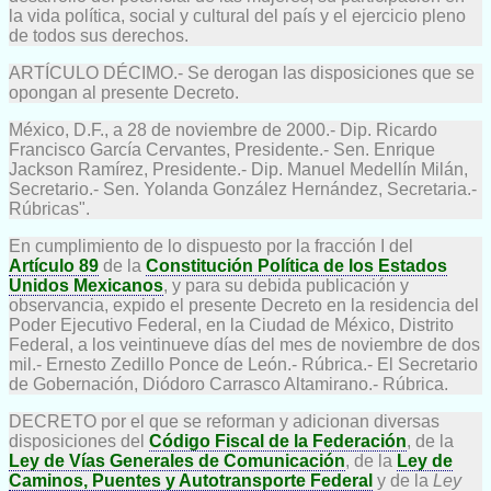
la vida política, social y cultural del país y el ejercicio pleno
de todos sus derechos.
ARTÍCULO DÉCIMO.- Se derogan las disposiciones que se
opongan al presente Decreto.
México, D.F., a 28 de noviembre de 2000.- Dip. Ricardo
Francisco García Cervantes, Presidente.- Sen. Enrique
Jackson Ramírez, Presidente.- Dip. Manuel Medellín Milán,
Secretario.- Sen. Yolanda González Hernández, Secretaria.-
Rúbricas".
En cumplimiento de lo dispuesto por la fracción I del
Artículo 89
de la
Constitución Política de los Estados
Unidos Mexicanos
, y para su debida publicación y
observancia, expido el presente Decreto en la residencia del
Poder Ejecutivo Federal, en la Ciudad de México, Distrito
Federal, a los veintinueve días del mes de noviembre de dos
mil.- Ernesto Zedillo Ponce de León.- Rúbrica.- El Secretario
de Gobernación, Diódoro Carrasco Altamirano.- Rúbrica.
DECRETO por el que se reforman y adicionan diversas
disposiciones del
Código Fiscal de la Federación
, de la
Ley de Vías Generales de Comunicación
, de la
Ley de
Caminos, Puentes y Autotransporte Federal
y de la
Ley