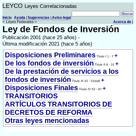
LEYCO
Leyes Correlacionadas
Inicio
Ayuda
|
Sugerencias
|
Aviso legal
>
Leyes Federales >
Acerca de
|
Ley de Fondos de Inversión
Publicación 2001 (hace 25 años) -
Última modificación 2021 (hace 5 años)
Disposiciones Preliminares
+
Título I 1 - 7
De los fondos de inversión
+
Título II 8 - 31
De la prestación de servicios a los
fondos de inversión
+
Título III 32 - 51bis8
Disposiciones Finales
+
Título IV 52 - 97
TRANSITORIOS
ARTÍCULOS TRANSITORIOS DE
DECRETOS DE REFORMA
Otras leyes mencionadas