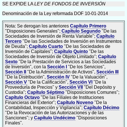
SE EXPIDE LA
LEY DE FONDOS DE INVERSIÓN
Denominación de la Ley reformada DOF 10-01-2014
Nota: Se derogan los anteriores
Capítulo Primero
"Disposiciones Generales";
Capítulo Segundo
"De las
Sociedades de Inversión de Renta Variable";
Capítulo
Tercero
"De las Sociedades de Inversión en Instrumentos
de Deuda";
Capítulo Cuarto
"De las Sociedades de
Inversión de Capitales";
Capítulo Quinto
"De las
Sociedades de Inversión de Objeto Limitado";
Capítulo
Sexto
"De la Prestación de Servicios a las Sociedades
de Inversión", con la
Sección I
"De los Servicios",
Sección II
"De la Administración de Activos",
Sección III
"De la Distribución",
Sección IV
"De la Valuación",
Sección V
"De la Calificación",
Sección VI
"De la
Proveeduría de Precios" y
Sección VII
"Del Depósito y
Custodia";
Capítulo Séptimo
"Disposiciones Comunes";
Capítulo Octavo
"De las Filiales de Instituciones
Financieras del Exterior";
Capítulo Noveno
"De la
Contabilidad, Inspección y Vigilancia";
Capítulo Décimo
"De la Revocación de las Autorizaciones y de las
Sanciones"; y
Capítulo Undécimo
"Disposiciones
Finales".