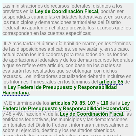
Las ministraciones de recursos federales, distintos a los
previstos en la
Ley de Coordinación Fiscal
, podrán ser
suspendidas cuando las entidades federativas y, en su caso,
los municipios y demarcaciones territoriales del Distrito
Federal no aporten en el plazo previsto los recursos que les
corresponden en las cuentas específicas;
III. A más tardar el último día hábil de marzo, en los términos
de las disposiciones aplicables, se revisarán y, en su caso,
actualizarán los indicadores para resultados de los fondos
de aportaciones federales y de los demás recursos federales
a que se refiere este artículo, con base en los cuales se
evaluarán los resultados que se obtengan con dichos
recursos. Los indicadores actualizados deberán incluirse en
los Informes Trimestrales en los términos del
artículo 85
de
la
Ley Federal de Presupuesto y Responsabilidad
Hacendaria
;
IV. En términos de los
artículos 79
,
85
,
107
y
110
de la
Ley
Federal de Presupuesto y Responsabilidad Hacendaria
,
y 48 y 49, fracción V, de la
Ley de Coordinación Fiscal
, las
entidades federativas, los municipios y las demarcaciones
territoriales del Distrito Federal, informarán trimestralmente
sobre el ejercicio, destino y los resultados obtenidos
respecto de los recursos federales a que se refiere este