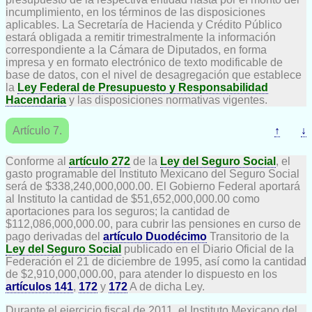
incumplimiento, en los términos de las disposiciones
aplicables. La Secretaría de Hacienda y Crédito Público
estará obligada a remitir trimestralmente la información
correspondiente a la Cámara de Diputados, en forma
impresa y en formato electrónico de texto modificable de
base de datos, con el nivel de desagregación que establece
la
Ley Federal de Presupuesto y Responsabilidad
Hacendaria
y las disposiciones normativas vigentes.
Artículo 7.
↑
↓
Conforme al
artículo 272
de la
Ley del Seguro Social
, el
gasto programable del Instituto Mexicano del Seguro Social
será de $338,240,000,000.00. El Gobierno Federal aportará
al Instituto la cantidad de $51,652,000,000.00 como
aportaciones para los seguros; la cantidad de
$112,086,000,000.00, para cubrir las pensiones en curso de
pago derivadas del
artículo Duodécimo
Transitorio de la
Ley del Seguro Social
publicado en el Diario Oficial de la
Federación el 21 de diciembre de 1995, así como la cantidad
de $2,910,000,000.00, para atender lo dispuesto en los
artículos 141
,
172
y
172
A de dicha Ley.
Durante el ejercicio fiscal de 2011, el Instituto Mexicano del