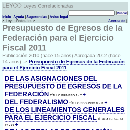
LEYCO
Leyes Correlacionadas
Inicio
Ayuda
|
Sugerencias
|
Aviso legal
>
Leyes Federales >
Acerca de
|
Presupuesto de Egresos de la
Federación para el Ejercicio
Fiscal 2011
Publicación 2010 (hace 15 años) Abrogada 2012 (hace
14 años) ->
Presupuesto de Egresos de la Federación
para el Ejercicio Fiscal 2011
DE LAS ASIGNACIONES DEL
PRESUPUESTO DE EGRESOS DE LA
FEDERACIÓN
+
TÍTULO PRIMERO 1 - 7
DEL FEDERALISMO
+
TÍTULO SEGUNDO 8 - 11
DE LOS LINEAMIENTOS GENERALES
PARA EL EJERCICIO FISCAL
TÍTULO TERCERO
+
12 - 29