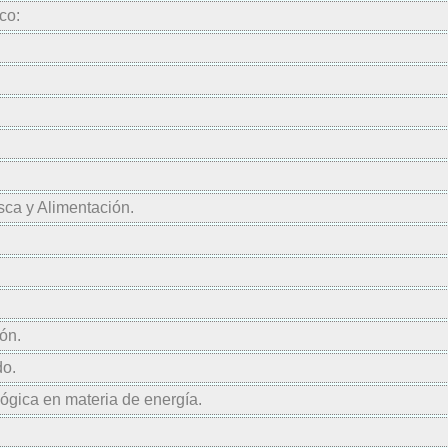
co:
esca y Alimentación.
ón.
do.
lógica en materia de energía.