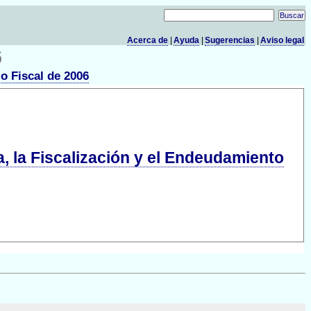
Acerca de
|
Ayuda
|
Sugerencias
|
Aviso legal
6
io Fiscal de 2006
a, la Fiscalización y el Endeudamiento