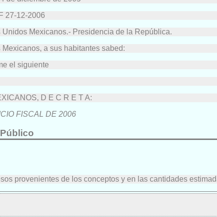
OF 27-12-2006
s Unidos Mexicanos.- Presidencia de la República.
exicanos, a sus habitantes sabed:
me el siguiente
CANOS, D E C R E T A:
CIO FISCAL DE 2006
 Público
ngresos provenientes de los conceptos y en las cantidades estim