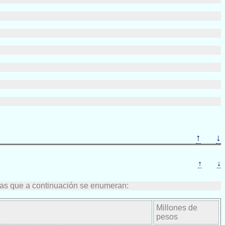
↑
↓
↑
↓
adas que a continuación se enumeran:
Millones de
pesos