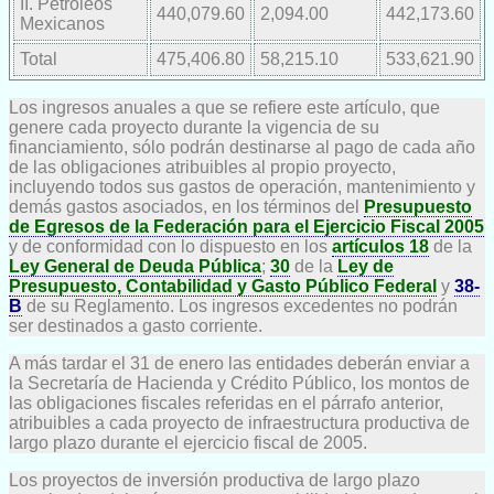
II. Petróleos
440,079.60
2,094.00
442,173.60
Mexicanos
Total
475,406.80
58,215.10
533,621.90
Los ingresos anuales a que se refiere este artículo, que
genere cada proyecto durante la vigencia de su
financiamiento, sólo podrán destinarse al pago de cada año
de las obligaciones atribuibles al propio proyecto,
incluyendo todos sus gastos de operación, mantenimiento y
demás gastos asociados, en los términos del
Presupuesto
de Egresos de la Federación para el Ejercicio Fiscal 2005
y de conformidad con lo dispuesto en los
artículos 18
de la
Ley General de Deuda Pública
;
30
de la
Ley de
Presupuesto, Contabilidad y Gasto Público Federal
y
38-
B
de su Reglamento. Los ingresos excedentes no podrán
ser destinados a gasto corriente.
A más tardar el 31 de enero las entidades deberán enviar a
la Secretaría de Hacienda y Crédito Público, los montos de
las obligaciones fiscales referidas en el párrafo anterior,
atribuibles a cada proyecto de infraestructura productiva de
largo plazo durante el ejercicio fiscal de 2005.
Los proyectos de inversión productiva de largo plazo