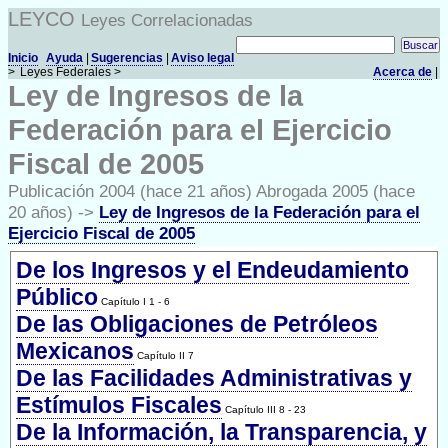
LEYCO
Leyes Correlacionadas
Inicio
Ayuda
|
Sugerencias
|
Aviso legal
>
Leyes Federales >
Acerca de
|
Ley de Ingresos de la
Federación para el Ejercicio
Fiscal de 2005
Publicación 2004 (hace 21 años) Abrogada 2005 (hace
20 años) ->
Ley de Ingresos de la Federación para el
Ejercicio Fiscal de 2005
De los Ingresos y el Endeudamiento
Público
Capítulo I 1 - 6
De las Obligaciones de Petróleos
Mexicanos
Capítulo II 7
De las Facilidades Administrativas y
Estímulos Fiscales
Capítulo III 8 - 23
De la Información, la Transparencia, y