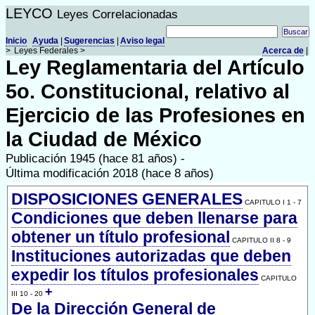
LEYCO
Leyes Correlacionadas
Inicio
Ayuda
|
Sugerencias
|
Aviso legal
>
Leyes Federales >
Acerca de
|
Ley Reglamentaria del Artículo
5o. Constitucional, relativo al
Ejercicio de las Profesiones en
la Ciudad de México
Publicación 1945 (hace 81 años) -
Última modificación 2018 (hace 8 años)
DISPOSICIONES GENERALES
CAPITULO I 1 - 7
Condiciones que deben llenarse para
obtener un título profesional
CAPITULO II 8 - 9
Instituciones autorizadas que deben
expedir los títulos profesionales
CAPITULO
+
III 10 - 20
De la Dirección General de