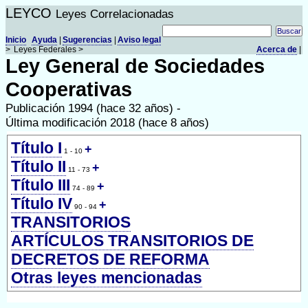
LEYCO
Leyes Correlacionadas
Inicio
Ayuda
|
Sugerencias
|
Aviso legal
>
Leyes Federales >
Acerca de
|
Ley General de Sociedades
Cooperativas
Publicación 1994 (hace 32 años) -
Última modificación 2018 (hace 8 años)
Título I
+
1 - 10
Título II
+
11 - 73
Título III
+
74 - 89
Título IV
+
90 - 94
TRANSITORIOS
ARTÍCULOS TRANSITORIOS DE
DECRETOS DE REFORMA
Otras leyes mencionadas