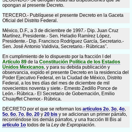
opongan al presente Decreto.
TERCERO.- Publíquese el presente Decreto en la Gaceta
Oficial del Distrito Federal.
México, D.F., a 3 de diciembre de 1997.- Dip. Juan Cruz
Martínez, Presidente.- Sen. Heladio Ramírez López,
Presidente.- Dip. Francisco Rodríguez García, Secretario.-
Sen. José Antonio Valdivia, Secretario.- Rúbricas".
En cumplimiento de lo dispuesto por la fracción I del
Artículo 89
de la
Constitución Política de los Estados
Unidos Mexicanos
, y para su debida publicación y
observancia, expido el presente Decreto en la residencia del
Poder Ejecutivo Federal, en la Ciudad de México, Distrito
Federal, a los tres días del mes de diciembre de mil
novecientos noventa y siete.- Ernesto Zedillo Ponce de
León.- Rúbrica.- El Secretario de Gobernación, Emilio
Chuayffet Chemor.- Rúbrica.
DECRETO por el que se reforman los
artículos 2o
,
3o
,
4o
,
5o
,
6o
,
7o
,
8o
,
20
y
20 bis
y se adicionan un primer párrafo,
recorriéndose los demás párrafos, y una fracción III Bis al
artículo 1o
todos de la
Ley de Expropiación
.