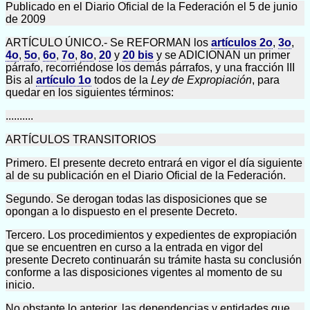
Publicado en el Diario Oficial de la Federación el 5 de junio
de 2009
ARTÍCULO ÚNICO.- Se REFORMAN los
artículos 2o
,
3o
,
4o
,
5o
,
6o
,
7o
,
8o
,
20
y
20 bis
y se ADICIONAN un primer
párrafo, recorriéndose los demás párrafos, y una fracción III
Bis al
artículo 1o
todos de la
Ley de Expropiación
, para
quedar en los siguientes términos:
..........
ARTÍCULOS TRANSITORIOS
Primero. El presente decreto entrará en vigor el día siguiente
al de su publicación en el Diario Oficial de la Federación.
Segundo. Se derogan todas las disposiciones que se
opongan a lo dispuesto en el presente Decreto.
Tercero. Los procedimientos y expedientes de expropiación
que se encuentren en curso a la entrada en vigor del
presente Decreto continuarán su trámite hasta su conclusión
conforme a las disposiciones vigentes al momento de su
inicio.
No obstante lo anterior, las dependencias y entidades que