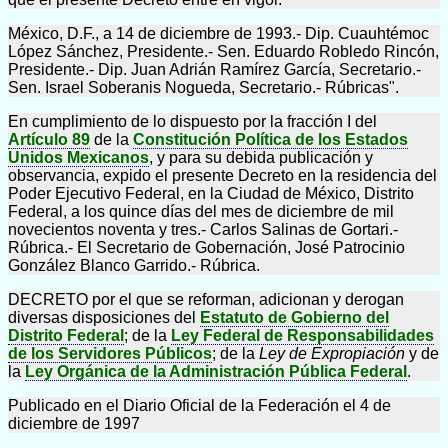
México, D.F., a 14 de diciembre de 1993.- Dip. Cuauhtémoc
López Sánchez, Presidente.- Sen. Eduardo Robledo Rincón,
Presidente.- Dip. Juan Adrián Ramírez García, Secretario.-
Sen. Israel Soberanis Nogueda, Secretario.- Rúbricas".
En cumplimiento de lo dispuesto por la fracción I del
Artículo 89
de la
Constitución Política de los Estados
Unidos Mexicanos
, y para su debida publicación y
observancia, expido el presente Decreto en la residencia del
Poder Ejecutivo Federal, en la Ciudad de México, Distrito
Federal, a los quince días del mes de diciembre de mil
novecientos noventa y tres.- Carlos Salinas de Gortari.-
Rúbrica.- El Secretario de Gobernación, José Patrocinio
González Blanco Garrido.- Rúbrica.
DECRETO por el que se reforman, adicionan y derogan
diversas disposiciones del
Estatuto de Gobierno del
Distrito Federal
; de la
Ley Federal de Responsabilidades
de los Servidores Públicos
; de la
Ley de Expropiación
y de
la
Ley Orgánica de la Administración Pública Federal
.
Publicado en el Diario Oficial de la Federación el 4 de
diciembre de 1997