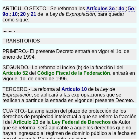
ARTICULO SEXTO.- Se reforman los
Artículos 3o.
;
4o.
;
5o.
;
9o.
;
10
;
20
y
21
de la
Ley de Expropiación
, para quedar
como sigue:
..........
TRANSITORIOS
PRIMERO.- El presente Decreto entrará en vigor el 1o. de
enero de 1994.
SEGUNDO.- La reforma al inciso (b) de la fracción I del
Artículo 52
del
Código Fiscal de la Federación
, entrará en
vigor el 1o. de enero de 1996.
TERCERO.- La reforma al
Artículo 10
de la
Ley de
Expropiación
, se aplicará a las expropiaciones que se
realicen a partir de la entrada en vigor del presente Decreto.
CUARTO.- La ampliación del plazo de protección de los
derechos de propiedad intelectual a que se refiere la fracción
I del
Artículo 23
de la
Ley Federal de Derechos
de Autor
que se reforma, será aplicable a aquellos derechos que no
hayan ingresado al régimen de dominio público a la fecha en
que el presente Decreto entre en vigor.