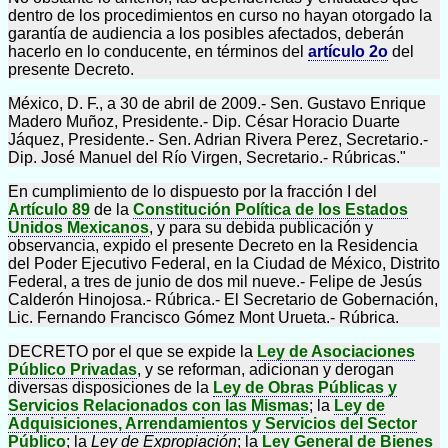
dentro de los procedimientos en curso no hayan otorgado la
garantía de audiencia a los posibles afectados, deberán
hacerlo en lo conducente, en términos del
artículo 2o
del
presente Decreto.
México, D. F., a 30 de abril de 2009.- Sen. Gustavo Enrique
Madero Muñoz, Presidente.- Dip. César Horacio Duarte
Jáquez, Presidente.- Sen. Adrian Rivera Perez, Secretario.-
Dip. José Manuel del Río Virgen, Secretario.- Rúbricas."
En cumplimiento de lo dispuesto por la fracción I del
Artículo 89
de la
Constitución Política de los Estados
Unidos Mexicanos
, y para su debida publicación y
observancia, expido el presente Decreto en la Residencia
del Poder Ejecutivo Federal, en la Ciudad de México, Distrito
Federal, a tres de junio de dos mil nueve.- Felipe de Jesús
Calderón Hinojosa.- Rúbrica.- El Secretario de Gobernación,
Lic. Fernando Francisco Gómez Mont Urueta.- Rúbrica.
DECRETO por el que se expide la
Ley de Asociaciones
Público Privadas
, y se reforman, adicionan y derogan
diversas disposiciones de la
Ley de Obras Públicas y
Servicios Relacionados con las Mismas
; la
Ley de
Adquisiciones, Arrendamientos y Servicios del Sector
Público
; la
Ley de Expropiación
; la
Ley General de Bienes