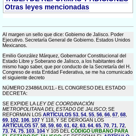
Otras leyes mencionadas
Al margen un sello que dice: Gobierno de Jalisco. Poder
Ejecutivo. Secretaría General de Gobierno. Estados Unidos
Mexicanos.
Emilio González Márquez, Gobernador Constitucional del
Estado Libre y Soberano de Jalisco, a los habitantes del
mismo hago saber, que por conducto de la Secretaría del H.
Congreso de esta Entidad Federativa, se me ha comunicado
el siguiente decreto
NÚMERO 23486/LIX/11.- EL CONGRESO DEL ESTADO
DECRETA:
SE EXPIDE LA
LEY DE COORDINACIÓN
METROPOLITANA DEL ESTADO DE JALISCO
; SE
REFORMAN LOS
ARTÍCULOS 53
,
54
,
55
,
56
,
66
,
67
,
68
,
69
,
102
,
106
,
107
Y 118, Y SE DEROGAN LOS
ARTÍCULOS 57
,
58
,
59
,
60
,
61
,
62
,
63
,
64
,
65
,
70
,
71
,
72
,
73
,
74
,
75
,
103
,
104
Y 105 DEL
CÓDIGO URBANO PARA