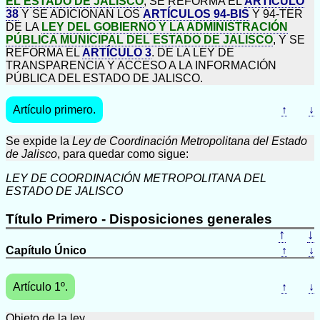
EL ESTADO DE JALISCO
; SE REFORMA EL
ARTÍCULO
38
Y SE ADICIONAN LOS
ARTÍCULOS 94-BIS
Y 94-TER
DE LA
LEY DEL GOBIERNO Y LA ADMINISTRACIÓN
PÚBLICA MUNICIPAL DEL ESTADO DE JALISCO
, Y SE
REFORMA EL
ARTÍCULO 3
. DE LA LEY DE
TRANSPARENCIA Y ACCESO A LA INFORMACIÓN
PÚBLICA DEL ESTADO DE JALISCO.
Artículo primero.
↑
↓
Se expide la
Ley de Coordinación Metropolitana del Estado
de Jalisco
, para quedar como sigue:
LEY DE COORDINACIÓN METROPOLITANA DEL
ESTADO DE JALISCO
Título Primero - Disposiciones generales
↑
↓
Capítulo Único
↑
↓
Artículo 1º.
↑
↓
Objeto de la ley.