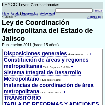
LEYCO
Leyes Correlacionadas
Inicio
Ayuda
|
Sugerencias
|
Aviso legal
>
Jalisco >
Acerca de
|
Ley de Coordinación
Metropolitana del Estado de
Jalisco
Publicación 2011 (hace 15 años)
Disposiciones generales
+
Título Primero 1 - 4
Constitución de áreas y regiones
metropolitanas
+
Título Segundo 5 - 25bis
Sistema Integral de Desarrollo
Metropolitano
Título Tercero 25ter
Instancias de coordinación de área
metropolitana
+
Título Cuarto 26 - 43
TRANSITORIO
TABLA DE REFORMAS Y ADICIONES