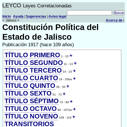
LEYCO
Leyes Correlacionadas
Inicio
Ayuda
|
Sugerencias
|
Aviso legal
>
Jalisco >
Acerca de
|
Constitución Política del
Estado de Jalisco
Publicación 1917 (hace 109 años)
TÍTULO PRIMERO
+
1 - 10
TÍTULO SEGUNDO
+
11 - 13
TÍTULO TERCERO
+
14 - 15
TÍTULO CUARTO
+
16 - 35bis
TÍTULO QUINTO
+
36 - 50
TÍTULO SEXTO
+
51 - 72
TÍTULO SÉPTIMO
+
73 - 89
TITULO OCTAVO
+
90 - 107ter
TÍTULO NOVENO
+
108 - 119
TRANSITORIOS