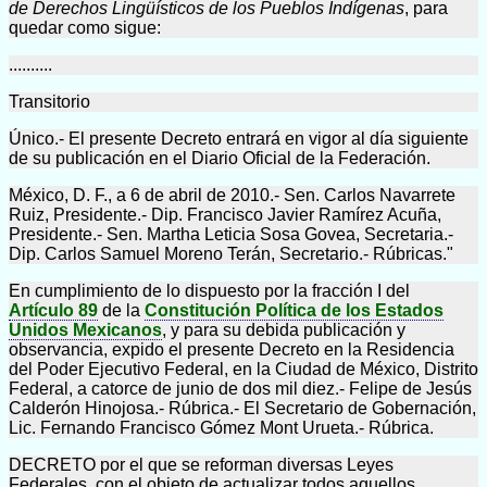
de Derechos Lingüísticos de los Pueblos Indígenas
, para
quedar como sigue:
..........
Transitorio
Único.- El presente Decreto entrará en vigor al día siguiente
de su publicación en el Diario Oficial de la Federación.
México, D. F., a 6 de abril de 2010.- Sen. Carlos Navarrete
Ruiz, Presidente.- Dip. Francisco Javier Ramírez Acuña,
Presidente.- Sen. Martha Leticia Sosa Govea, Secretaria.-
Dip. Carlos Samuel Moreno Terán, Secretario.- Rúbricas."
En cumplimiento de lo dispuesto por la fracción I del
Artículo 89
de la
Constitución Política de los Estados
Unidos Mexicanos
, y para su debida publicación y
observancia, expido el presente Decreto en la Residencia
del Poder Ejecutivo Federal, en la Ciudad de México, Distrito
Federal, a catorce de junio de dos mil diez.- Felipe de Jesús
Calderón Hinojosa.- Rúbrica.- El Secretario de Gobernación,
Lic. Fernando Francisco Gómez Mont Urueta.- Rúbrica.
DECRETO por el que se reforman diversas Leyes
Federales, con el objeto de actualizar todos aquellos