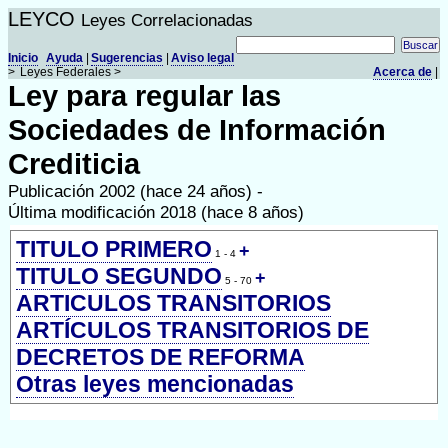
LEYCO
Leyes Correlacionadas
Inicio
Ayuda
|
Sugerencias
|
Aviso legal
>
Leyes Federales >
Acerca de
|
Ley para regular las
Sociedades de Información
Crediticia
Publicación 2002 (hace 24 años) -
Última modificación 2018 (hace 8 años)
TITULO PRIMERO
+
1 - 4
TITULO SEGUNDO
+
5 - 70
ARTICULOS TRANSITORIOS
ARTÍCULOS TRANSITORIOS DE
DECRETOS DE REFORMA
Otras leyes mencionadas