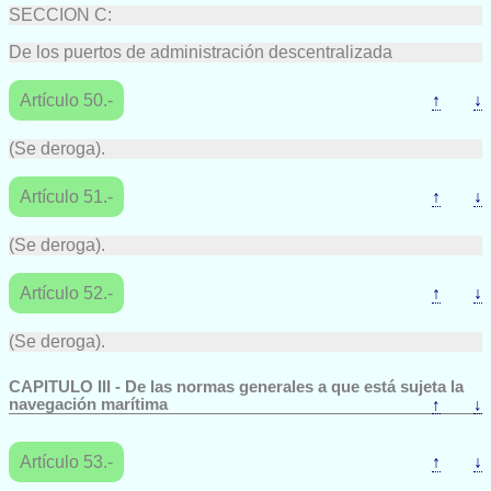
SECCION C:
De los puertos de administración descentralizada
Artículo 50.-
↑
↓
(Se deroga).
Artículo 51.-
↑
↓
(Se deroga).
Artículo 52.-
↑
↓
(Se deroga).
CAPITULO III - De las normas generales a que está sujeta la
navegación marítima
↑
↓
Artículo 53.-
↑
↓