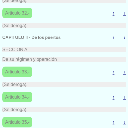
(Se deroga).
Artículo 32.-
↑
↓
(Se deroga).
CAPITULO II - De los puertos
↑
↓
SECCION A:
De su régimen y operación
Artículo 33.-
↑
↓
(Se deroga).
Artículo 34.-
↑
↓
(Se deroga).
Artículo 35.-
↑
↓