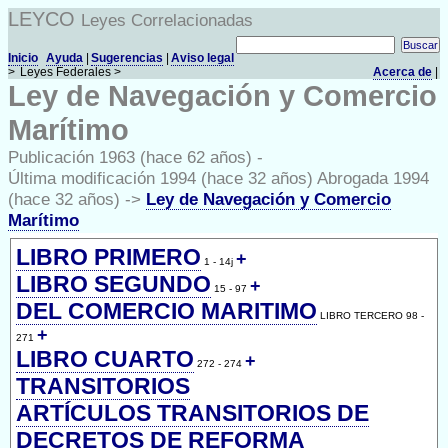
LEYCO
Leyes Correlacionadas
Inicio
Ayuda
|
Sugerencias
|
Aviso legal
>
Leyes Federales >
Acerca de
|
Ley de Navegación y Comercio
Marítimo
Publicación 1963 (hace 62 años) -
Última modificación 1994 (hace 32 años) Abrogada 1994
(hace 32 años) ->
Ley de Navegación y Comercio
Marítimo
LIBRO PRIMERO
+
1 - 14j
LIBRO SEGUNDO
+
15 - 97
DEL COMERCIO MARITIMO
LIBRO TERCERO 98 -
+
271
LIBRO CUARTO
+
272 - 274
TRANSITORIOS
ARTÍCULOS TRANSITORIOS DE
DECRETOS DE REFORMA