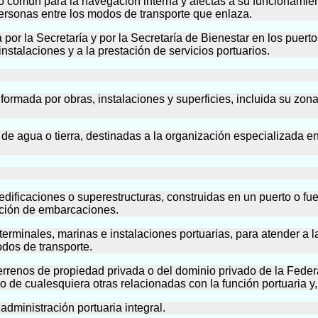
o común para la navegación interna y afectas a su funcionamient
 personas entre los modos de transporte que enlaza.
da por la Secretaría y por la Secretaría de Bienestar en los pue
nstalaciones y a la prestación de servicios portuarios.
 formada por obras, instalaciones y superficies, incluida su zon
 de agua o tierra, destinadas a la organización especializada e
s edificaciones o superestructuras, construidas en un puerto o f
ración de embarcaciones.
 terminales, marinas e instalaciones portuarias, para atender a
odos de transporte.
 terrenos de propiedad privada o del dominio privado de la Feder
 o de cualesquiera otras relacionadas con la función portuaria y,
 administración portuaria integral.