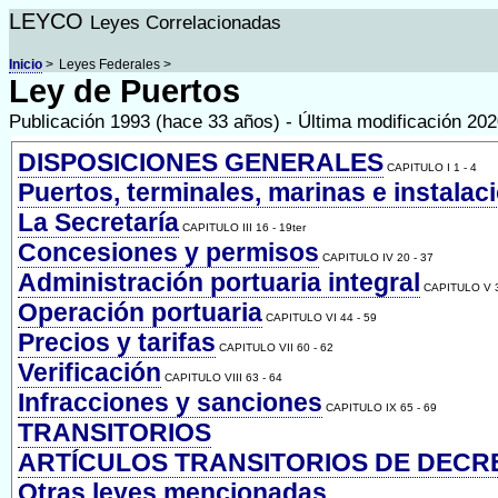
LEYCO
Leyes Correlacionadas
Inicio
>
Leyes Federales >
Ley de Puertos
Publicación 1993 (hace 33 años) - Última modificación 20
DISPOSICIONES GENERALES
CAPITULO I 1 - 4
Puertos, terminales, marinas e instalac
La Secretaría
CAPITULO III 16 - 19ter
Concesiones y permisos
CAPITULO IV 20 - 37
Administración portuaria integral
CAPITULO V 3
Operación portuaria
CAPITULO VI 44 - 59
Precios y tarifas
CAPITULO VII 60 - 62
Verificación
CAPITULO VIII 63 - 64
Infracciones y sanciones
CAPITULO IX 65 - 69
TRANSITORIOS
ARTÍCULOS TRANSITORIOS DE DECR
Otras leyes mencionadas