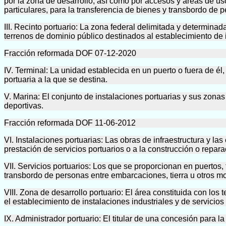
por la zona de desarrollo, así como por accesos y áreas de us
particulares, para la transferencia de bienes y transbordo de
III. Recinto portuario: La zona federal delimitada y determina
terrenos de dominio público destinados al establecimiento de i
Fracción reformada DOF 07-12-2020
IV. Terminal: La unidad establecida en un puerto o fuera de él,
portuaria a la que se destina.
V. Marina: El conjunto de instalaciones portuarias y sus zonas
deportivas.
Fracción reformada DOF 11-06-2012
VI. Instalaciones portuarias: Las obras de infraestructura y la
prestación de servicios portuarios o a la construcción o repa
VII. Servicios portuarios: Los que se proporcionan en puertos,
transbordo de personas entre embarcaciones, tierra u otros m
VIII. Zona de desarrollo portuario: El área constituida con los
el establecimiento de instalaciones industriales y de servicios
IX. Administrador portuario: El titular de una concesión para la