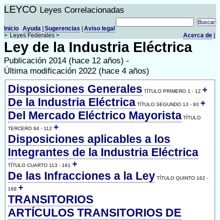
LEYCO
Leyes Correlacionadas
Inicio
Ayuda
|
Sugerencias
|
Aviso legal
>
Leyes Federales >
Acerca de
|
Ley de la Industria Eléctrica
Publicación 2014 (hace 12 años) -
Última modificación 2022 (hace 4 años)
Disposiciones Generales
+
TÍTULO PRIMERO 1 - 12
De la Industria Eléctrica
+
TÍTULO SEGUNDO 13 - 93
Del Mercado Eléctrico Mayorista
TÍTULO
+
TERCERO 94 - 112
Disposiciones aplicables a los
Integrantes de la Industria Eléctrica
+
TÍTULO CUARTO 113 - 161
De las Infracciones a la Ley
TÍTULO QUINTO 162 -
+
169
TRANSITORIOS
ARTÍCULOS TRANSITORIOS DE