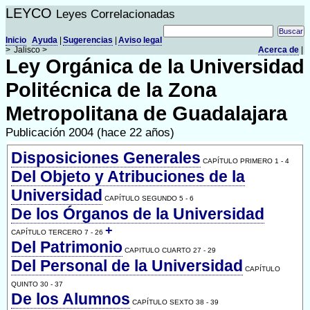
LEYCO
Leyes Correlacionadas
Inicio
Ayuda
|
Sugerencias
|
Aviso legal
>
Jalisco >
Acerca de
|
Ley Orgánica de la Universidad
Politécnica de la Zona
Metropolitana de Guadalajara
Publicación 2004 (hace 22 años)
Disposiciones Generales
CAPÍTULO PRIMERO 1 - 4
Del Objeto y Atribuciones de la
Universidad
CAPÍTULO SEGUNDO 5 - 6
De los Órganos de la Universidad
+
CAPÍTULO TERCERO 7 - 26
Del Patrimonio
CAPITULO CUARTO 27 - 29
Del Personal de la Universidad
CAPÍTULO
QUINTO 30 - 37
De los Alumnos
CAPÍTULO SEXTO 38 - 39