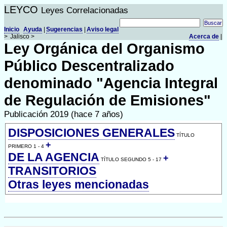
LEYCO
Leyes Correlacionadas
Inicio
Ayuda
|
Sugerencias
|
Aviso legal
>
Jalisco >
Acerca de
|
Ley Orgánica del Organismo
Público Descentralizado
denominado "Agencia Integral
de Regulación de Emisiones"
Publicación 2019 (hace 7 años)
DISPOSICIONES GENERALES
TÍTULO
+
PRIMERO 1 - 4
DE LA AGENCIA
+
TÍTULO SEGUNDO 5 - 17
TRANSITORIOS
Otras leyes mencionadas