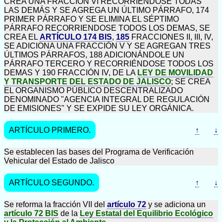
CREA UNA FRACCIÓN VI RECORRIÉNDOSE TODAS
LAS DEMÁS Y SE AGREGA UN ÚLTIMO PÁRRAFO, 174
PRIMER PÁRRAFO Y SE ELIMINA EL SÉPTIMO
PÁRRAFO RECORRIENDOSE TODOS LOS DEMAS, SE
CREA EL
ARTÍCULO 174 BIS
,
185
FRACCIONES II, III, IV,
SE ADICIONA UNA FRACCIÓN V Y SE AGREGAN TRES
ÚLTIMOS PÁRRAFOS, 188 ADICIONÁNDOLE UN
PÁRRAFO TERCERO Y RECORRIÉNDOSE TODOS LOS
DEMAS Y 190 FRACCIÓN IV, DE LA
LEY DE MOVILIDAD
Y TRANSPORTE DEL ESTADO DE JALISCO
; SE CREA
EL ORGANISMO PÚBLICO DESCENTRALIZADO
DENOMINADO "AGENCIA INTEGRAL DE REGULACIÓN
DE EMISIONES" Y SE EXPIDE SU LEY ORGÁNICA.
ARTÍCULO PRIMERO.
↑
↓
Se establecen las bases del Programa de Verificación
Vehicular del Estado de Jalisco
ARTÍCULO SEGUNDO.
↑
↓
Se reforma la fracción VII del
artículo 72
y se adiciona un
artículo 72 BIS
de la
Ley Estatal del Equilibrio Ecológico