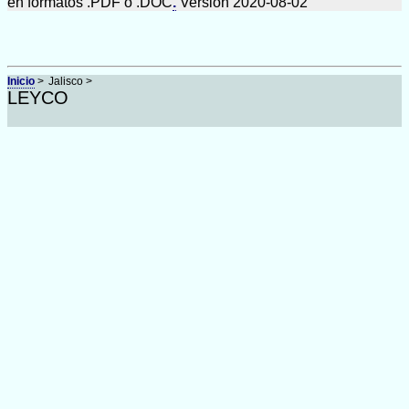
en formatos .PDF o .DOC
.
Versión 2020-08-02
Inicio
>
Jalisco >
LEYCO