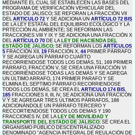
MEDIANTE EL CUAL SE ESTABLECEN LAS BASES DEL
PROGRAMA DE VERIFICACIÓN VEHICULAR DEL
ESTADO DE JALISCO; SE REFORAN LA FRACCIÓN VII
DEL
ARTICULO 72
Y SE ADICIONA UN
ARTÍCULO 72 BIS
DE LA LEY ESTATAL DEL EQUILIBRIO ECOLÓGICO Y LA
PRTECCIÓN AL AMBIENTE; SE REFORMAN LAS
FRACCIONES VIII Y IX Y SE ADICIONA UNA FRACCIÓN X
DEL
ARTÍCULO 70
DE LA
LEY DE HACIENDA DEL
ESTADO DE JALISCO
; SE REFORMAN LOS
ARTÍCULOS
5
FRACCIÓN XII,
19
FRACCIÓN X,
44
PRIMER PÁRRAFO
Y SE AGREGA UN PÁRRAFO CUARTO
RECORRIENDOSE TODOS LOS DEMÁS, 51, 169 PRIMER
PÁRRAFO, FRACCIÓN V, SE CREA UNA FRACCIÓN VI
RECORRIÉNDOSE TODAS LAS DEMÁS Y SE AGREGA
UN ÚLTIMO ARRAFO, 174 PRIMER PARAFO Y SE
ELIMINA EL SEPTIMO PÁRRAFO RECORRIENDOSE
TODOS LOS DEMÁS, SE CREA EL
ARTICULO 174 BIS
,
185
FRACCIONES II, III, IV, SE ADICIONA UNA FRACICÓN
V Y SE AGREGAR TRES ÚLTIMOS PÁRRAFOS, 188
ADICIONÁNDOLE UN PÁRRAFO TERCERO Y
RECCORTIENDOSE TODOS LOS DEMAS Y 190
FRACCIONES IV, DE LA
LEY DE MOVILIDAD Y
TRANSPORTE DEL ESTADO DE JALISCO
; SE CREA EL
ORGANISMO PÚBLICO DESCENTRALIZADO
DENOMINADO "AGENCIA INTEGRAL DE REULACIÓN DE