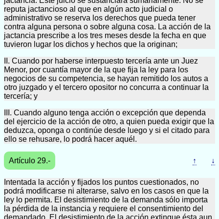
jactancia. Este juicio se sustanciará sumariamente. No se
reputa jactancioso al que en algún acto judicial o
administrativo se reserva los derechos que pueda tener
contra alguna persona o sobre alguna cosa. La acción de la
jactancia prescribe a los tres meses desde la fecha en que
tuvieron lugar los dichos y hechos que la originan;
II. Cuando por haberse interpuesto tercería ante un Juez
Menor, por cuantía mayor de la que fija la ley para los
negocios de su competencia, se hayan remitido los autos a
otro juzgado y el tercero opositor no concurra a continuar la
tercería; y
III. Cuando alguno tenga acción o excepción que dependa
del ejercicio de la acción de otro, a quien pueda exigir que la
deduzca, oponga o continúe desde luego y si el citado para
ello se rehusare, lo podrá hacer aquél.
Artículo 29.-
↑
↓
Intentada la acción y fijados los puntos cuestionados, no
podrá modificarse ni alterarse, salvo en los casos en que la
ley lo permita. El desistimiento de la demanda sólo importa
la pérdida de la instancia y requiere el consentimiento del
demandado. El desistimiento de la acción extingue ésta aun