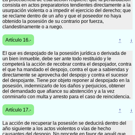
consista en actos preparatorios tendientes directamente a la
usurpación violenta o a impedir el ejercicio del derecho; que
se reclame dentro de un año y que el poseedor no haya
obtenido la posesión de su contrario por fuerza,
clandestinamente o a ruego.
Artículo 16.-
↑
↓
El que es despojado de la posesión jurídica o derivada de
un bien inmueble, debe ser ante todo restituido y le
competerá la acción de recobrar contra el despojador, contra
el que ha mandado el despojo, contra el que a sabiendas y
directamente se aprovecha del despojo y contra el sucesor
del despojante. Tiene por objeto reponer al despojado en la
posesión, indemnizarlo de los daños y perjuicios, obtener
del demandado que afiance su abstención y a la vez
conminarlo con multa y arresto para el caso de reincidencia.
Artículo 17.-
↑
↓
La acción de recuperar la posesión se deducirá dentro del
año siguiente a los actos violentos o vías de hecho
causantes del despojo. No procede en favor de aquél que