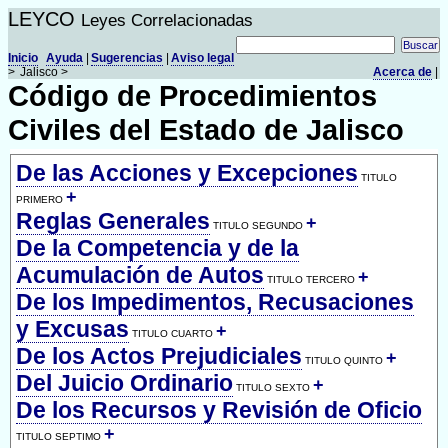
LEYCO
Leyes Correlacionadas
Inicio
Ayuda
|
Sugerencias
|
Aviso legal
>
Jalisco >
Acerca de
|
Código de Procedimientos
Civiles del Estado de Jalisco
De las Acciones y Excepciones
TITULO
+
PRIMERO
Reglas Generales
+
TITULO SEGUNDO
De la Competencia y de la
Acumulación de Autos
+
TITULO TERCERO
De los Impedimentos, Recusaciones
y Excusas
+
TITULO CUARTO
De los Actos Prejudiciales
+
TITULO QUINTO
Del Juicio Ordinario
+
TITULO SEXTO
De los Recursos y Revisión de Oficio
+
TITULO SEPTIMO