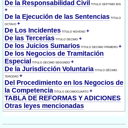
De la Responsabilidad Civil
TITULO SEPTIMO BIS
+
De la Ejecución de las Sentencias
TITULO
+
OCTAVO
De Los Incidentes
+
TITULO NOVENO
De las Tercerías
+
TITULO DECIMO
De los Juicios Sumarios
+
TITULO DECIMO PRIMERO
De los Negocios de Tramitación
Especial
+
TITULO DECIMO SEGUNDO
De la Jurisdicción Voluntaria
TITULO DÉCIMO
+
TERCERO
Del Procedimiento en los Negocios de
la Competencia
+
TITULO DECIMOCUARTO
TABLA DE REFORMAS Y ADICIONES
Otras leyes mencionadas