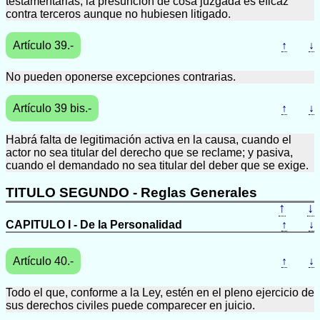
testamentarias, la presunción de cosa juzgada es eficaz
contra terceros aunque no hubiesen litigado.
Artículo 39.-
↑
↓
No pueden oponerse excepciones contrarias.
Artículo 39 bis.-
↑
↓
Habrá falta de legitimación activa en la causa, cuando el
actor no sea titular del derecho que se reclame; y pasiva,
cuando el demandado no sea titular del deber que se exige.
TITULO SEGUNDO - Reglas Generales
↑
↓
CAPITULO I - De la Personalidad
↑
↓
Artículo 40.-
↑
↓
Todo el que, conforme a la Ley, estén en el pleno ejercicio de
sus derechos civiles puede comparecer en juicio.