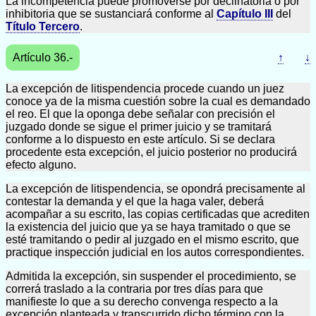
La incompetencia puede promoverse por declinatoria o por
inhibitoria que se sustanciará conforme al
Capítulo III
del
Título Tercero
.
Artículo 36.-
↑
↓
La excepción de litispendencia procede cuando un juez
conoce ya de la misma cuestión sobre la cual es demandado
el reo. El que la oponga debe señalar con precisión el
juzgado donde se sigue el primer juicio y se tramitará
conforme a lo dispuesto en este artículo. Si se declara
procedente esta excepción, el juicio posterior no producirá
efecto alguno.
La excepción de litispendencia, se opondrá precisamente al
contestar la demanda y el que la haga valer, deberá
acompañar a su escrito, las copias certificadas que acrediten
la existencia del juicio que ya se haya tramitado o que se
esté tramitando o pedir al juzgado en el mismo escrito, que
practique inspección judicial en los autos correspondientes.
Admitida la excepción, sin suspender el procedimiento, se
correrá traslado a la contraria por tres días para que
manifieste lo que a su derecho convenga respecto a la
excepción planteada y transcurrido dicho término con la