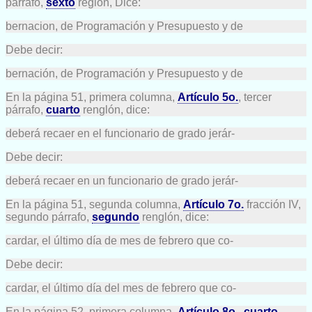
párrafo,
sexto
reglón, Dice:
bernacion, de Programación y Presupuesto y de
Debe decir:
bernación, de Programación y Presupuesto y de
En la página 51, primera columna,
Artículo 5o.
, tercer
párrafo,
cuarto
renglón, dice:
deberá recaer en el funcionario de grado jerár-
Debe decir:
deberá recaer en un funcionario de grado jerár-
En la página 51, segunda columna,
Artículo 7o.
fracción IV,
segundo párrafo,
segundo
renglón, dice:
cardar, el último día de mes de febrero que co-
Debe decir:
cardar, el último día del mes de febrero que co-
En la página 52, primera columna,
Artículo 8o.
,
cuarto