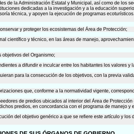
es de la Administración Estatal y Municipal, así como de los se
tituciones dedicadas a la investigación y a la educación superio
esoría técnica, y apoyen la ejecución de programas ecoturístic
 conservar y proteger los ecosistemas del Área de Protección;
onal científico y técnico, en las áreas de manejo, aprovechamie
os objetivos del Organismo;
ndientes a difundir e inculcar entre los habitantes los valores y 
quieran para la consecución de los objetivos, con la previa val
orizaciones que, conforme a la normatividad vigente, corresponda
eedores de predios ubicados al interior del Área de Protección 
n dichos predios, en concordancia con el programa de manejo y e
ecución del objetivo genérico a que se refiere este artículo y l
BUCIONES DE SUS ÓRGANOS DE GOBIERNO