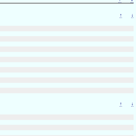
↑
↓
↑
↓