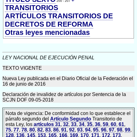
+
200 - 207
TRANSITORIOS
ARTÍCULOS TRANSITORIOS DE
DECRETOS DE REFORMA
Otras leyes mencionadas
LEY NACIONAL DE EJECUCIÓN PENAL
TEXTO VIGENTE
Nueva Ley publicada en el Diario Oficial de la Federación el
16 de junio de 2016
Declaración de invalidez de artículos por Sentencia de la
SCJN DOF 09-05-2018
Nota de vigencia: De conformidad con lo que establece el
párrafo segundo del
Artículo Segundo
Transitorio de
esta Ley, los
artículos 31
,
32
,
33
,
34
,
35
,
36
,
59
,
60
,
61
,
75
,
77
,
78
,
80
,
82
,
83
,
86
,
91
,
92
,
93
,
94
,
95
,
96
,
97
,
98
,
99
,
128
,
136
,
145
,
153
,
165
,
166
,
169
,
170
,
171
,
172
,
173
,