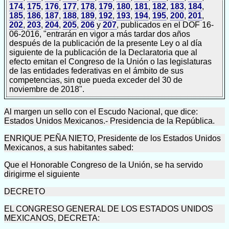
174
,
175
,
176
,
177
,
178
,
179
,
180
,
181
,
182
,
183
,
184
,
185
,
186
,
187
,
188
,
189
,
192
,
193
,
194
,
195
,
200
,
201
,
202
,
203
,
204
,
205
,
206
y
207
, publicados en el DOF 16-
06-2016, "entrarán en vigor a más tardar dos años
después de la publicación de la presente Ley o al día
siguiente de la publicación de la Declaratoria que al
efecto emitan el Congreso de la Unión o las legislaturas
de las entidades federativas en el ámbito de sus
competencias, sin que pueda exceder del 30 de
noviembre de 2018".
Al margen un sello con el Escudo Nacional, que dice:
Estados Unidos Mexicanos.- Presidencia de la República.
ENRIQUE PEÑA NIETO, Presidente de los Estados Unidos
Mexicanos, a sus habitantes sabed:
Que el Honorable Congreso de la Unión, se ha servido
dirigirme el siguiente
DECRETO
EL CONGRESO GENERAL DE LOS ESTADOS UNIDOS
MEXICANOS, DECRETA: