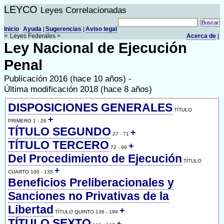
LEYCO
Leyes Correlacionadas
Inicio
Ayuda
|
Sugerencias
|
Aviso legal
>
Leyes Federales >
Acerca de
|
Ley Nacional de Ejecución
Penal
Publicación 2016 (hace 10 años) -
Última modificación 2018 (hace 8 años)
DISPOSICIONES GENERALES
TÍTULO
+
PRIMERO 1 - 26
TÍTULO SEGUNDO
+
27 - 71
TÍTULO TERCERO
+
72 - 99
Del Procedimiento de Ejecución
TÍTULO
+
CUARTO 100 - 135
Beneficios Preliberacionales y
Sanciones no Privativas de la
Libertad
+
TÍTULO QUINTO 136 - 199
TÍTULO SEXTO