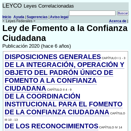
LEYCO
Leyes Correlacionadas
Inicio
Ayuda
|
Sugerencias
|
Aviso legal
>
Leyes Federales >
Acerca de
|
Ley de Fomento a la Confianza
Ciudadana
Publicación 2020 (hace 6 años)
DISPOSICIONES GENERALES
CAPÍTULO I 1 - 3
DE LA INTEGRACIÓN, OPERACIÓN Y
OBJETO DEL PADRÓN ÚNICO DE
FOMENTO A LA CONFIANZA
CIUDADANA
CAPÍTULO II 4 - 9
DE LA COORDINACIÓN
INSTITUCIONAL PARA EL FOMENTO
DE LA CONFIANZA CIUDADANA
CAPÍTULO
III 10 - 13
DE LOS RECONOCIMIENTOS
CAPÍTULO IV 14