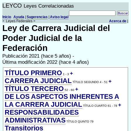
LEYCO
Leyes Correlacionadas
Inicio
Ayuda
|
Sugerencias
|
Aviso legal
>
Leyes Federales >
Acerca de
|
Ley de Carrera Judicial del
Poder Judicial de la
Federación
Publicación 2021 (hace 5 años) -
Última modificación 2022 (hace 4 años)
TÍTULO PRIMERO
+
1 - 3
CARRERA JUDICIAL
+
TÍTULO SEGUNDO 4 - 51
TÍTULO TERCERO
+
52 - 60
DE LOS ASPECTOS INHERENTES A
LA CARRERA JUDICIAL
+
TÍTULO CUARTO 61 - 78
RESPONSABILIDADES
ADMINISTRATIVAS
TÍTULO QUINTO 79
Transitorios