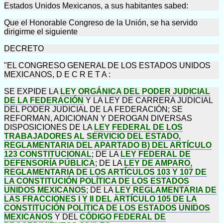
Estados Unidos Mexicanos, a sus habitantes sabed:
Que el Honorable Congreso de la Unión, se ha servido
dirigirme el siguiente
DECRETO
"EL CONGRESO GENERAL DE LOS ESTADOS UNIDOS
MEXICANOS, D E C R E T A :
SE EXPIDE LA
LEY ORGÁNICA DEL PODER JUDICIAL
DE LA FEDERACIÓN
Y LA LEY DE CARRERA JUDICIAL
DEL PODER JUDICIAL DE LA FEDERACIÓN; SE
REFORMAN, ADICIONAN Y DEROGAN DIVERSAS
DISPOSICIONES DE LA
LEY FEDERAL DE LOS
TRABAJADORES AL SERVICIO DEL ESTADO,
REGLAMENTARIA DEL APARTADO B) DEL ARTÍCULO
123 CONSTITUCIONAL
; DE LA
LEY FEDERAL DE
DEFENSORÍA PÚBLICA
; DE LA
LEY DE AMPARO,
REGLAMENTARIA DE LOS ARTÍCULOS 103 Y 107 DE
LA CONSTITUCIÓN POLÍTICA DE LOS ESTADOS
UNIDOS MEXICANOS
; DE LA
LEY REGLAMENTARIA DE
LAS FRACCIONES I Y II DEL ARTÍCULO 105 DE LA
CONSTITUCIÓN POLÍTICA DE LOS ESTADOS UNIDOS
MEXICANOS
Y DEL
CÓDIGO FEDERAL DE