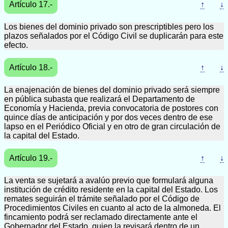
Artículo 17.-
↑
↓
Los bienes del dominio privado son prescriptibles pero los
plazos señalados por el Código Civil se duplicarán para este
efecto.
Artículo 18.-
↑
↓
La enajenación de bienes del dominio privado será siempre
en pública subasta que realizará el Departamento de
Economía y Hacienda, previa convocatoria de postores con
quince días de anticipación y por dos veces dentro de ese
lapso en el Periódico Oficial y en otro de gran circulación de
la capital del Estado.
Artículo 19.-
↑
↓
La venta se sujetará a avalúo previo que formulará alguna
institución de crédito residente en la capital del Estado. Los
remates seguirán el trámite señalado por el Código de
Procedimientos Civiles en cuanto al acto de la almoneda. El
fincamiento podrá ser reclamado directamente ante el
Gobernador del Estado, quien la revisará dentro de un