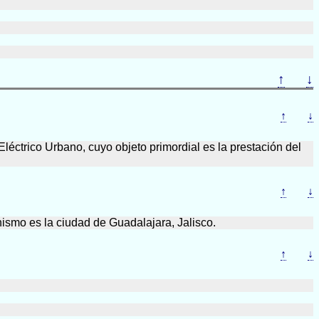
↑
↓
↑
↓
éctrico Urbano, cuyo objeto primordial es la prestación del
↑
↓
nismo es la ciudad de Guadalajara, Jalisco.
↑
↓