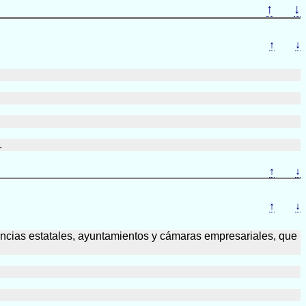
↑
↓
↑
↓
.
↑
↓
↑
↓
encias estatales, ayuntamientos y cámaras empresariales, que