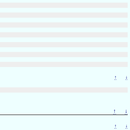
↑
↓
↑
↓
↑
↓