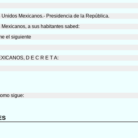
s Unidos Mexicanos.- Presidencia de la República.
exicanos, a sus habitantes sabed:
me el siguiente
CANOS, D E C R E T A:
R
omo sigue:
ES